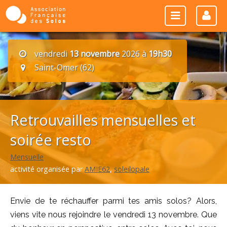
vendredi
13 novembre
2026 à
19h30
Saint-Omer (62)
Retrouvailles mensuelles et
soirée resto
Mensuelle
activité organisée par
AMIE62
,
soleilopale
Envie de te réchauffer parmi tes amis solos? Alors,
viens vite nous rejoindre le vendredi 13 novembre. Que