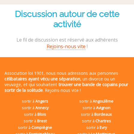
Discussion autour de cette
activité
Le fil de discussion est réservé aux adhérents
Rejoins-nous vite
!
Association loi 1901, nous nous adressons aux personnes
célibataires ayant vécu une séparation
, un divorce ou un
veuvage, et qui souhaitent
trouver une bande de copains pour
sortir de la solitude
. Rejoins-nous vite !
sortir à
Angers
sortir à
Angoulême
sortir à
Annecy
sortir à
Avignon
sortir à
Blois
sortir à
Bordeaux
sortir à
Brest
sortir à
Chartres
sortir à
Compiègne
sortir à
Evry
sortir à
Fontainebleau
sortir à
La Martinique