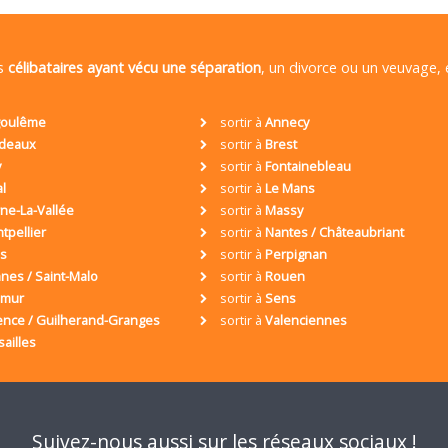
es
célibataires ayant vécu une séparation
, un divorce ou un veuvage,
oulême
sortir à
Annecy
deaux
sortir à
Brest
y
sortir à
Fontainebleau
al
sortir à
Le Mans
ne-La-Vallée
sortir à
Massy
tpellier
sortir à
Nantes / Châteaubriant
is
sortir à
Perpignan
nes / Saint-Malo
sortir à
Rouen
umur
sortir à
Sens
ence / Guilherand-Granges
sortir à
Valenciennes
sailles
Suivez-nous aussi sur les réseaux sociaux !