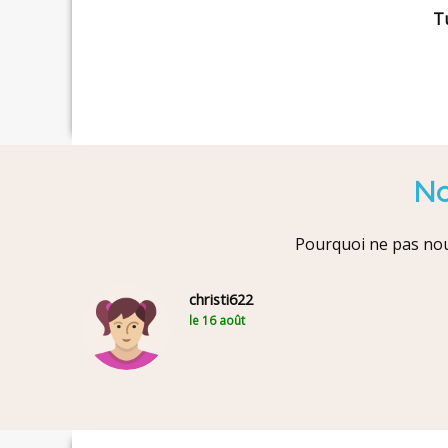
Tu
No
Pourquoi ne pas nou
christi622
le 16 août