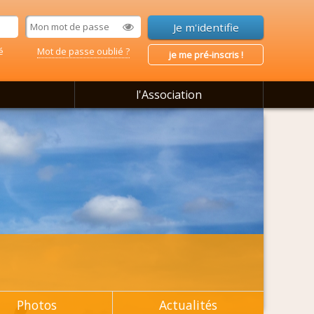
é
Mot de passe oublié ?
je me pré-inscris !
l'Association
Photos
Actualités