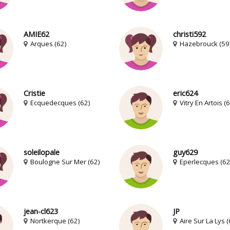
AMIE62
christi592
Arques (62)
Hazebrouck (59
Cristie
eric624
Ecquedecques (62)
Vitry En Artois (6
soleilopale
guy629
Boulogne Sur Mer (62)
Eperlecques (62
jean-cl623
JP
Nortkerque (62)
Aire Sur La Lys (