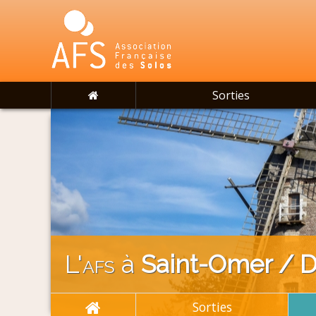
Sorties
L'
afs
à
Saint-Omer / 
Sorties