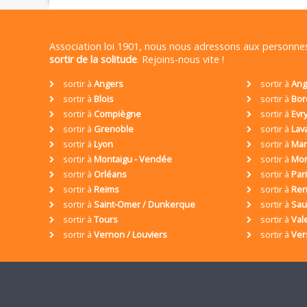
Association loi 1901, nous nous adressons aux personn
sortir de la solitude
. Rejoins-nous vite !
sortir à
Angers
sortir à
Ang
sortir à
Blois
sortir à
Bor
sortir à
Compiègne
sortir à
Evr
sortir à
Grenoble
sortir à
Lav
sortir à
Lyon
sortir à
Mar
sortir à
Montaigu - Vendée
sortir à
Mon
sortir à
Orléans
sortir à
Par
sortir à
Reims
sortir à
Ren
sortir à
Saint-Omer / Dunkerque
sortir à
Sa
sortir à
Tours
sortir à
Val
sortir à
Vernon / Louviers
sortir à
Ver