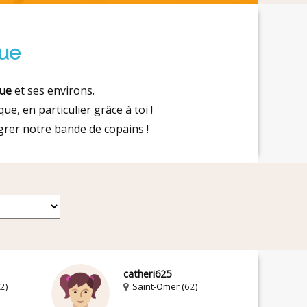
que
que
et ses environs.
e, en particulier grâce à toi !
rer notre bande de copains !
catheri625
2)
Saint-Omer (62)