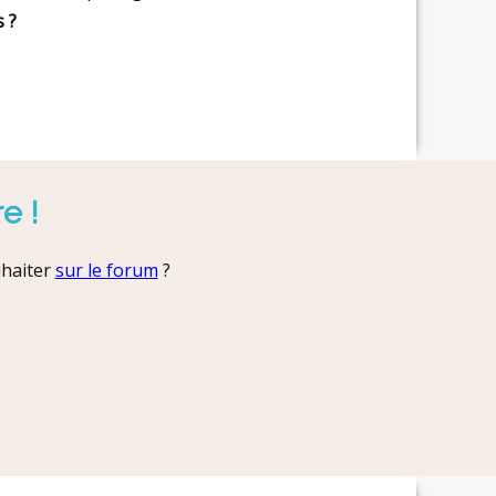
s ?
e !
uhaiter
sur le forum
?