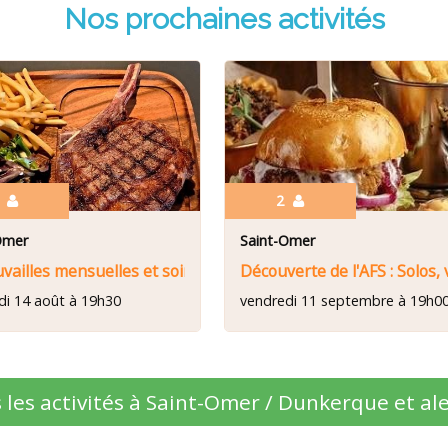
Nos prochaines activités
5
2
Omer
Saint-Omer
o?
vailles mensuelles et soirée resto
Découverte de l'AFS : Solos, 
di 14 août à 19h30
vendredi 11 septembre à 19h0
 les activités à Saint-Omer / Dunkerque et al