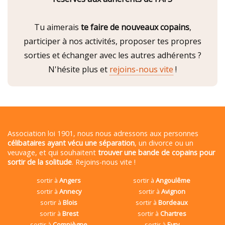
Tu aimerais
te faire de nouveaux copains
,
participer à nos activités, proposer tes propres
sorties et échanger avec les autres adhérents ?
N'hésite plus et
rejoins-nous vite
!
Association loi 1901, nous nous adressons aux personnes
célibataires ayant vécu une séparation
, un divorce ou un
veuvage, et qui souhaitent
trouver une bande de copains pour
sortir de la solitude
. Rejoins-nous vite !
sortir à
Angers
sortir à
Angoulême
sortir à
Annecy
sortir à
Avignon
sortir à
Blois
sortir à
Bordeaux
sortir à
Brest
sortir à
Chartres
sortir à
Compiègne
sortir à
Evry