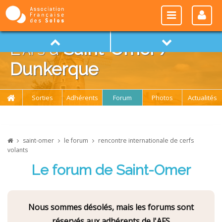
L'
afs
à
Saint-Omer /
Dunkerque
Sorties
Adhérents
Forum
Photos
Actualités
saint-omer
le forum
rencontre internationale de cerfs
volants
Le forum de Saint-Omer
Nous sommes désolés, mais les forums sont
réservés aux adhérents de l'AFS