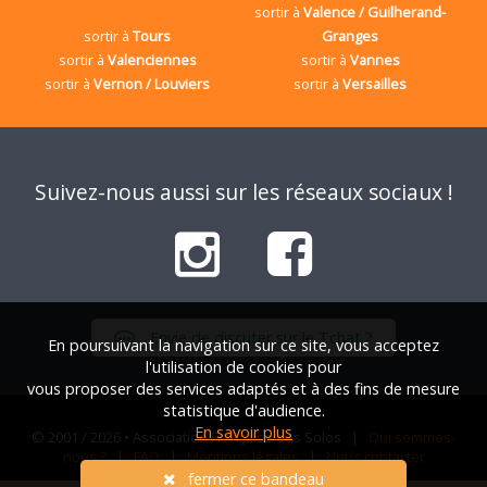
sortir à
Valence / Guilherand-
sortir à
Tours
Granges
sortir à
Valenciennes
sortir à
Vannes
sortir à
Vernon / Louviers
sortir à
Versailles
Suivez-nous aussi sur les réseaux sociaux !
Envie de discuter sur le Tchat ?
En poursuivant la navigation sur ce site, vous acceptez
l'utilisation de cookies pour
vous proposer des services adaptés et à des fins de mesure
statistique d'audience.
En savoir plus
© 2001 / 2026 • Association Française des Solos |
Qui sommes-
nous ?
|
FAQ
|
Mentions légales
|
Nous contacter
fermer ce bandeau