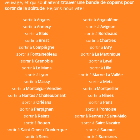
veuvage, et qui souhaitent
trouver une bande de copains pour
sortir de la solitude
. Rejoins-nous vite !
sortir à
Angers
sortir à
Angoulême
sortir à
Annecy
sortir à
Avignon
sortir à
Blois
sortir à
Bordeaux
sortir à
Brest
sortir à
Chartres
sortir à
Compiègne
sortir à
Evry
sortir à
Fontainebleau
sortir à
La Martinique
sortir à
Grenoble
sortir à
Laval
sortir à
Le Mans
sortir à
Lille
sortir à
Lyon
sortir à
Marne-La-Vallée
sortir à
Massy
sortir à
Metz
sortir à
Montaigu - Vendée
sortir à
Montpellier
sortir à
Nantes / Châteaubriant
sortir à
Nîmes
sortir à
Orléans
sortir à
Paris
sortir à
Perpignan
sortir à
Pontoise
sortir à
Reims
sortir à
Rennes / Saint-Malo
sortir à
Rouen
sortir à
Saint Nazaire
sortir à
Saint-Omer / Dunkerque
sortir à
Saumur
sortir à
Sens
sortir à
Suresnes