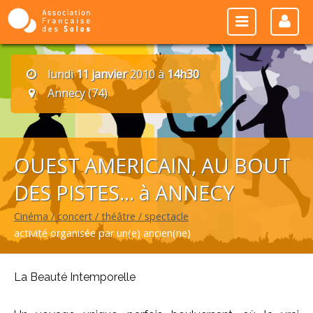
lundi
11 janvier
2010 à
14h30
Annecy (74)
OUEST AMERICAIN, AU BOUT
DES PISTES... à ANNECY
Cinéma / concert / théâtre / spectacle
activité organisée par un(e) ancien(ne)
La Beauté Intemporelle