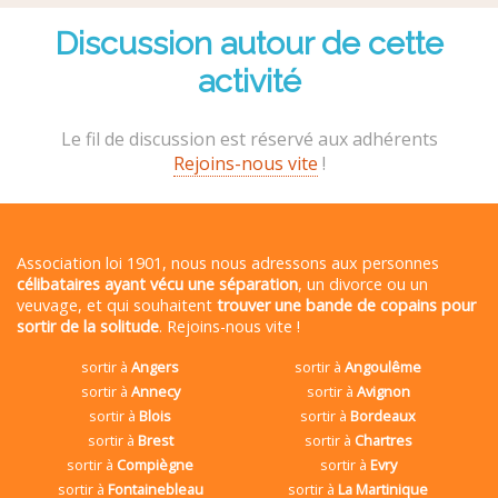
Discussion autour de cette
activité
Le fil de discussion est réservé aux adhérents
Rejoins-nous vite
!
Association loi 1901, nous nous adressons aux personnes
célibataires ayant vécu une séparation
, un divorce ou un
veuvage, et qui souhaitent
trouver une bande de copains pour
sortir de la solitude
. Rejoins-nous vite !
sortir à
Angers
sortir à
Angoulême
sortir à
Annecy
sortir à
Avignon
sortir à
Blois
sortir à
Bordeaux
sortir à
Brest
sortir à
Chartres
sortir à
Compiègne
sortir à
Evry
sortir à
Fontainebleau
sortir à
La Martinique