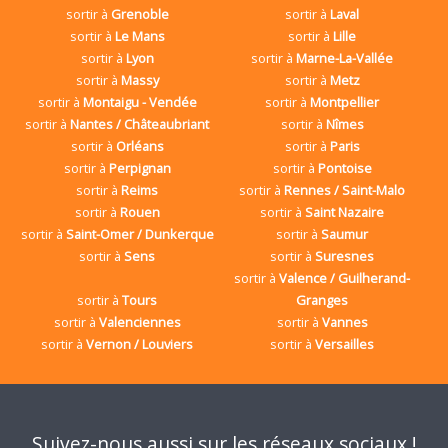
sortir à
Grenoble
sortir à
Laval
sortir à
Le Mans
sortir à
Lille
sortir à
Lyon
sortir à
Marne-La-Vallée
sortir à
Massy
sortir à
Metz
sortir à
Montaigu - Vendée
sortir à
Montpellier
sortir à
Nantes / Châteaubriant
sortir à
Nîmes
sortir à
Orléans
sortir à
Paris
sortir à
Perpignan
sortir à
Pontoise
sortir à
Reims
sortir à
Rennes / Saint-Malo
sortir à
Rouen
sortir à
Saint Nazaire
sortir à
Saint-Omer / Dunkerque
sortir à
Saumur
sortir à
Sens
sortir à
Suresnes
sortir à
Valence / Guilherand-
sortir à
Tours
Granges
sortir à
Valenciennes
sortir à
Vannes
sortir à
Vernon / Louviers
sortir à
Versailles
Suivez-nous aussi sur les réseaux sociaux !