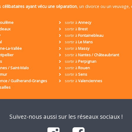
es
célibataires ayant vécu une séparation
, un divorce ou un veuvage,
oulême
sortir à
Annecy
deaux
sortir à
Brest
y
sortir à
Fontainebleau
al
sortir à
Le Mans
ne-La-Vallée
sortir à
Massy
tpellier
sortir à
Nantes / Châteaubriant
is
sortir à
Perpignan
nes / Saint-Malo
sortir à
Rouen
umur
sortir à
Sens
ence / Guilherand-Granges
sortir à
Valenciennes
sailles
Suivez-nous aussi sur les réseaux sociaux !