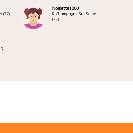
Noisette1000
e (77)
Champagne Sur Seine
(77)
7)
é