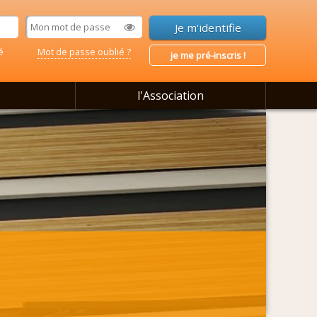
é
Mot de passe oublié ?
je me pré-inscris !
l'Association