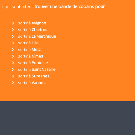
 et qui souhaitent
trouver une bande de copains pour
sortir à
Avignon
sortir à
Chartres
sortir à
La Martinique
sortir à
Lille
sortir à
Metz
sortir à
Nîmes
sortir à
Pontoise
sortir à
Saint Nazaire
sortir à
Suresnes
sortir à
Vannes