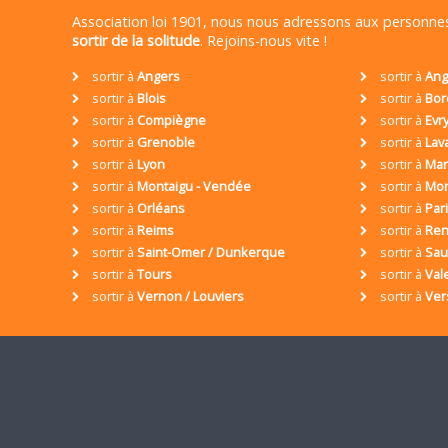
Association loi 1901, nous nous adressons aux personn
sortir de la solitude
. Rejoins-nous vite !
sortir à
Angers
sortir à
Ang
sortir à
Blois
sortir à
Bor
sortir à
Compiègne
sortir à
Evr
sortir à
Grenoble
sortir à
Lav
sortir à
Lyon
sortir à
Mar
sortir à
Montaigu - Vendée
sortir à
Mon
sortir à
Orléans
sortir à
Par
sortir à
Reims
sortir à
Ren
sortir à
Saint-Omer / Dunkerque
sortir à
Sa
sortir à
Tours
sortir à
Val
sortir à
Vernon / Louviers
sortir à
Ver