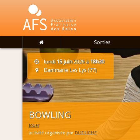
Sorties
lundi
15 juin
2026 à
18h30
Dammarie Les Lys (77)
BOWLING
Jouer
activité organisée par
DUDUCHE