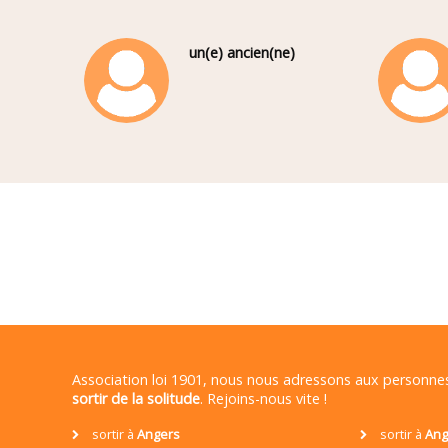
un(e) ancien(ne)
Association loi 1901, nous nous adressons aux personn
sortir de la solitude
. Rejoins-nous vite !
sortir à
Angers
sortir à
Ang