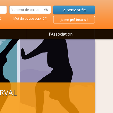
é
Mot de passe oublié ?
je me pré-inscris !
l'Association
ERVAL