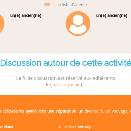
= en liste d'attente
un(e) ancien(ne)
un(e) ancien(ne)
Discussion autour de cette activit
Le fil de discussion est réservé aux adhérents
Rejoins-nous vite
!
es
célibataires ayant vécu une séparation
, un divorce ou un veuvage,
oulême
sortir à
Annecy