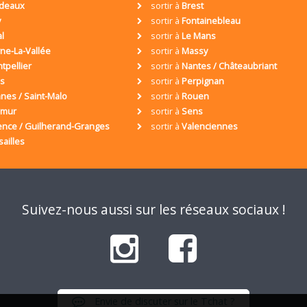
deaux
sortir à
Brest
y
sortir à
Fontainebleau
al
sortir à
Le Mans
ne-La-Vallée
sortir à
Massy
tpellier
sortir à
Nantes / Châteaubriant
is
sortir à
Perpignan
nes / Saint-Malo
sortir à
Rouen
umur
sortir à
Sens
ence / Guilherand-Granges
sortir à
Valenciennes
sailles
Suivez-nous aussi sur les réseaux sociaux !
Envie de discuter sur le Tchat ?