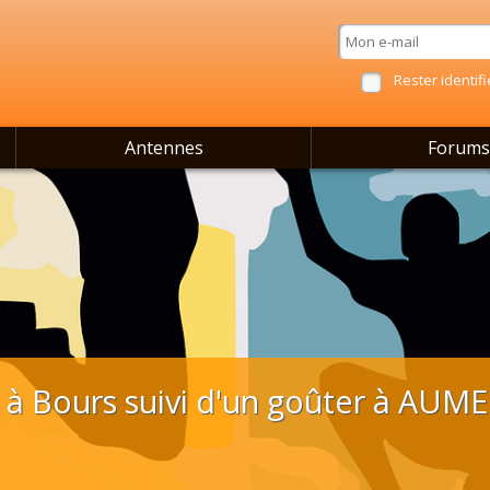
Rester identifi
Antennes
Forums
à Bours suivi d'un goûter à AUM