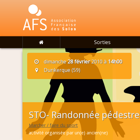
Sorties
dimanche
28 février
2010 à
14h00
Dunkerque (59)
STO- Randonnée pédestre 
Marcher / faire du sport
activité organisée par un(e) ancien(ne)