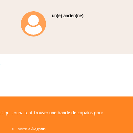
un(e) ancien(ne)
é
 et qui souhaitent
trouver une bande de copains pour
sortir à
Avignon