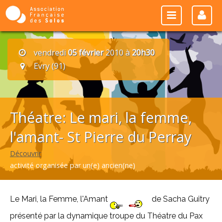
vendredi
05 février
2010 à
20h30
Evry (91)
Théatre: Le mari, la femme,
l'amant- St Pierre du Perray
Découvrir
activité organisée par un(e) ancien(ne)
Le Mari, la Femme, l'Amant
de Sacha Guitry
présenté par la dynamique troupe du Théatre du Pax