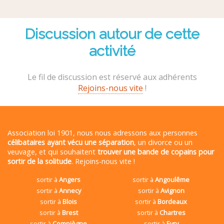
Discussion autour de cette
activité
Le fil de discussion est réservé aux adhérents
Rejoins-nous vite
!
Association loi 1901, nous nous adressons aux personnes
célibataires ayant vécu une séparation
, un divorce ou un
veuvage, et qui souhaitent
trouver une bande de copains pour
sortir de la solitude
. Rejoins-nous vite !
sortir à
Angers
sortir à
Angoulême
sortir à
Annecy
sortir à
Avignon
sortir à
Blois
sortir à
Bordeaux
sortir à
Brest
sortir à
Chartres
sortir à
Compiègne
sortir à
Evry