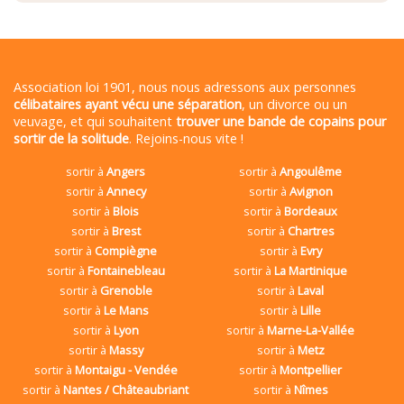
Association loi 1901, nous nous adressons aux personnes
célibataires ayant vécu une séparation
, un divorce ou un
veuvage, et qui souhaitent
trouver une bande de copains pour
sortir de la solitude
. Rejoins-nous vite !
sortir à
Angers
sortir à
Angoulême
sortir à
Annecy
sortir à
Avignon
sortir à
Blois
sortir à
Bordeaux
sortir à
Brest
sortir à
Chartres
sortir à
Compiègne
sortir à
Evry
sortir à
Fontainebleau
sortir à
La Martinique
sortir à
Grenoble
sortir à
Laval
sortir à
Le Mans
sortir à
Lille
sortir à
Lyon
sortir à
Marne-La-Vallée
sortir à
Massy
sortir à
Metz
sortir à
Montaigu - Vendée
sortir à
Montpellier
sortir à
Nantes / Châteaubriant
sortir à
Nîmes