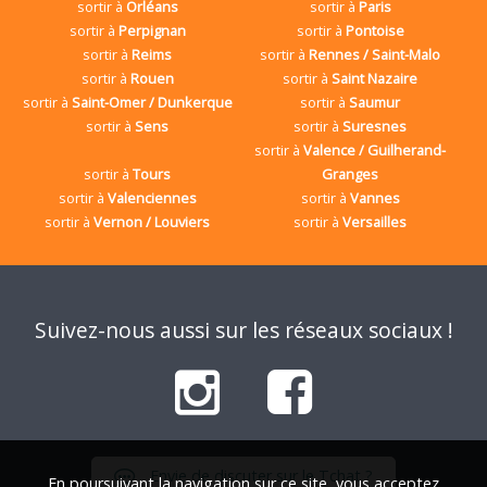
sortir à
Orléans
sortir à
Paris
sortir à
Perpignan
sortir à
Pontoise
sortir à
Reims
sortir à
Rennes / Saint-Malo
sortir à
Rouen
sortir à
Saint Nazaire
sortir à
Saint-Omer / Dunkerque
sortir à
Saumur
sortir à
Sens
sortir à
Suresnes
sortir à
Valence / Guilherand-
sortir à
Tours
Granges
sortir à
Valenciennes
sortir à
Vannes
sortir à
Vernon / Louviers
sortir à
Versailles
Suivez-nous aussi sur les réseaux sociaux !
Envie de discuter sur le Tchat ?
En poursuivant la navigation sur ce site, vous acceptez