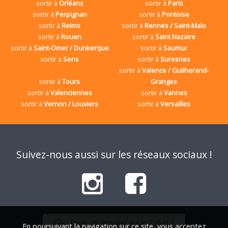
sortir à
Orléans
sortir à
Paris
sortir à
Perpignan
sortir à
Pontoise
sortir à
Reims
sortir à
Rennes / Saint-Malo
sortir à
Rouen
sortir à
Saint Nazaire
sortir à
Saint-Omer / Dunkerque
sortir à
Saumur
sortir à
Sens
sortir à
Suresnes
sortir à
Valence / Guilherand-
sortir à
Tours
Granges
sortir à
Valenciennes
sortir à
Vannes
sortir à
Vernon / Louviers
sortir à
Versailles
Suivez-nous aussi sur les réseaux sociaux !
Envie de discuter sur le Tchat ?
En poursuivant la navigation sur ce site, vous acceptez