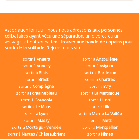
Association loi 1901, nous nous adressons aux personnes
célibataires ayant vécu une séparation
, un divorce ou un
veuvage, et qui souhaitent
trouver une bande de copains pour
sortir de la solitude
. Rejoins-nous vite !
sortir à
Angers
sortir à
Angoulême
sortir à
Annecy
sortir à
Avignon
sortir à
Blois
sortir à
Bordeaux
sortir à
Brest
sortir à
Chartres
sortir à
Compiègne
sortir à
Evry
sortir à
Fontainebleau
sortir à
La Martinique
sortir à
Grenoble
sortir à
Laval
sortir à
Le Mans
sortir à
Lille
sortir à
Lyon
sortir à
Marne-La-Vallée
sortir à
Massy
sortir à
Metz
sortir à
Montaigu - Vendée
sortir à
Montpellier
sortir à
Nantes / Châteaubriant
sortir à
Nîmes