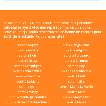
Association loi 1901, nous nous adressons aux personnes
célibataires ayant vécu une séparation
, un divorce ou un
veuvage, et qui souhaitent
trouver une bande de copains pour
sortir de la solitude
. Rejoins-nous vite !
sortir à
Angers
sortir à
Angoulême
sortir à
Annecy
sortir à
Avignon
sortir à
Blois
sortir à
Bordeaux
sortir à
Brest
sortir à
Chartres
sortir à
Compiègne
sortir à
Evry
sortir à
Fontainebleau
sortir à
La Martinique
sortir à
Grenoble
sortir à
Laval
sortir à
Le Mans
sortir à
Lille
sortir à
Lyon
sortir à
Marne-La-Vallée
sortir à
Massy
sortir à
Metz
sortir à
Montaigu - Vendée
sortir à
Montpellier
sortir à
Nantes / Châteaubriant
sortir à
Nîmes