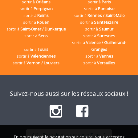
sortir à
Orléans
sortir à
Paris
sortir à
Perpignan
sortir à
Pontoise
sortir à
Reims
sortir à
Rennes / Saint-Malo
sortir à
Rouen
sortir à
Saint Nazaire
sortir à
Saint-Omer / Dunkerque
sortir à
Saumur
sortir à
Sens
sortir à
Suresnes
sortir à
Valence / Guilherand-
sortir à
Tours
Granges
sortir à
Valenciennes
sortir à
Vannes
sortir à
Vernon / Louviers
sortir à
Versailles
Suivez-nous aussi sur les réseaux sociaux !
Envie de discuter sur le Tchat ?
En poursuivant la navigation sur ce site, vous acceptez