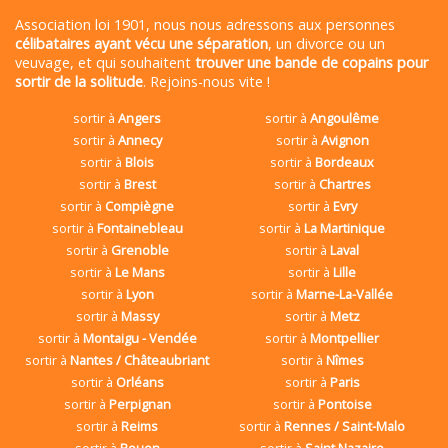
Association loi 1901, nous nous adressons aux personnes
célibataires ayant vécu une séparation
, un divorce ou un
veuvage, et qui souhaitent
trouver une bande de copains pour
sortir de la solitude
. Rejoins-nous vite !
sortir à
Angers
sortir à
Angoulême
sortir à
Annecy
sortir à
Avignon
sortir à
Blois
sortir à
Bordeaux
sortir à
Brest
sortir à
Chartres
sortir à
Compiègne
sortir à
Evry
sortir à
Fontainebleau
sortir à
La Martinique
sortir à
Grenoble
sortir à
Laval
sortir à
Le Mans
sortir à
Lille
sortir à
Lyon
sortir à
Marne-La-Vallée
sortir à
Massy
sortir à
Metz
sortir à
Montaigu - Vendée
sortir à
Montpellier
sortir à
Nantes / Châteaubriant
sortir à
Nîmes
sortir à
Orléans
sortir à
Paris
sortir à
Perpignan
sortir à
Pontoise
sortir à
Reims
sortir à
Rennes / Saint-Malo
sortir à
Rouen
sortir à
Saint Nazaire