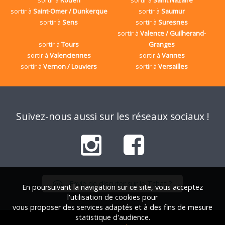
sortir à
Saint-Omer / Dunkerque
sortir à
Saumur
sortir à
Sens
sortir à
Suresnes
sortir à
Valence / Guilherand-
sortir à
Tours
Granges
sortir à
Valenciennes
sortir à
Vannes
sortir à
Vernon / Louviers
sortir à
Versailles
Suivez-nous aussi sur les réseaux sociaux !
Envie de discuter sur le Tchat ?
En poursuivant la navigation sur ce site, vous acceptez
l'utilisation de cookies pour
vous proposer des services adaptés et à des fins de mesure
statistique d'audience.