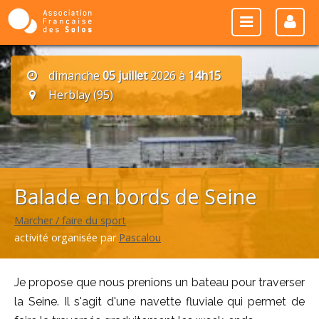
dimanche
05 juillet
2026 à
14h15
Herblay (95)
Balade en bords de Seine
Marcher / faire du sport
activité organisée par
Pascalou
Je propose que nous prenions un bateau pour traverser
la Seine. Il s'agit d'une navette fluviale qui permet de