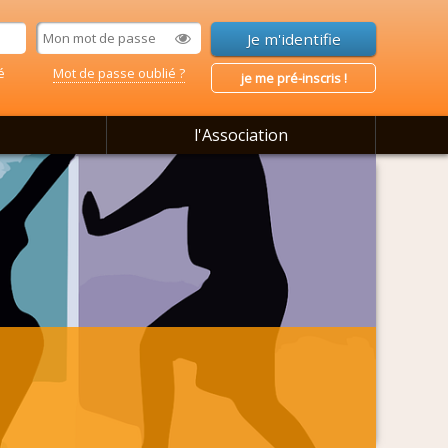
é
Mot de passe oublié ?
je me pré-inscris !
l'Association