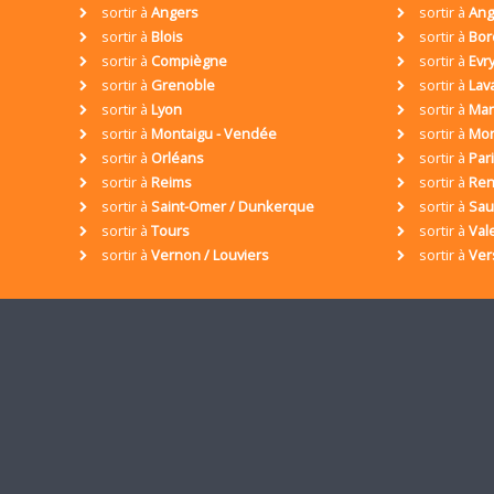
sortir à
Angers
sortir à
Ang
sortir à
Blois
sortir à
Bor
sortir à
Compiègne
sortir à
Evr
sortir à
Grenoble
sortir à
Lav
sortir à
Lyon
sortir à
Mar
sortir à
Montaigu - Vendée
sortir à
Mon
sortir à
Orléans
sortir à
Par
sortir à
Reims
sortir à
Ren
sortir à
Saint-Omer / Dunkerque
sortir à
Sa
sortir à
Tours
sortir à
Val
sortir à
Vernon / Louviers
sortir à
Ver