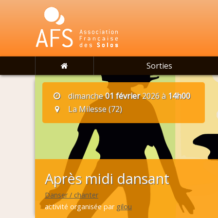
Sorties
dimanche
01 février
2026 à
14h00
La Milesse (72)
Après midi dansant
Danser / chanter
activité organisée par
gilou