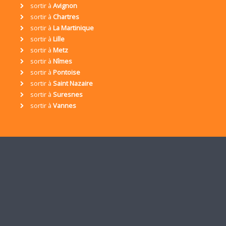
sortir à
Avignon
sortir à
Chartres
sortir à
La Martinique
sortir à
Lille
sortir à
Metz
sortir à
Nîmes
sortir à
Pontoise
sortir à
Saint Nazaire
sortir à
Suresnes
sortir à
Vannes