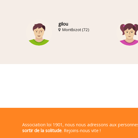
gilou
Montbizot (72)
Association loi 1901, nous nous adressons aux personn
sortir de la solitude
. Rejoins-nous vite !