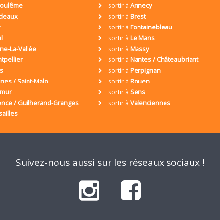
oulême
sortir à
Annecy
deaux
sortir à
Brest
y
sortir à
Fontainebleau
al
sortir à
Le Mans
ne-La-Vallée
sortir à
Massy
tpellier
sortir à
Nantes / Châteaubriant
is
sortir à
Perpignan
nes / Saint-Malo
sortir à
Rouen
umur
sortir à
Sens
ence / Guilherand-Granges
sortir à
Valenciennes
sailles
Suivez-nous aussi sur les réseaux sociaux !