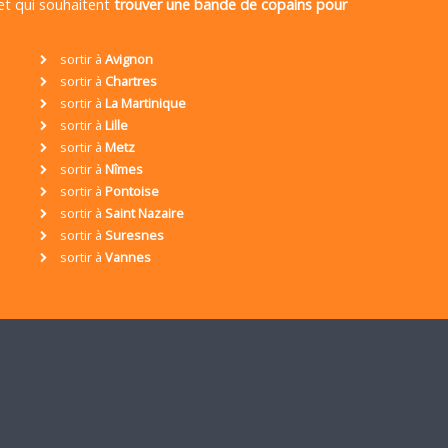
 et qui souhaitent
trouver une bande de copains pour
sortir à
Avignon
sortir à
Chartres
sortir à
La Martinique
sortir à
Lille
sortir à
Metz
sortir à
Nîmes
sortir à
Pontoise
sortir à
Saint Nazaire
sortir à
Suresnes
sortir à
Vannes