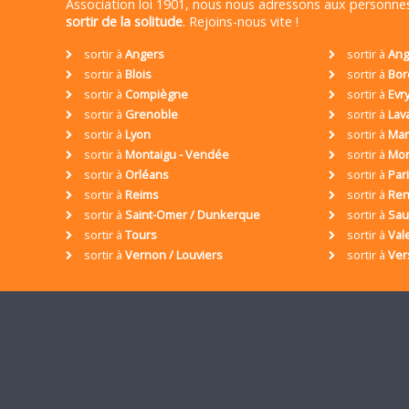
Association loi 1901, nous nous adressons aux personn
sortir de la solitude
. Rejoins-nous vite !
sortir à
Angers
sortir à
Ang
sortir à
Blois
sortir à
Bor
sortir à
Compiègne
sortir à
Evr
sortir à
Grenoble
sortir à
Lav
sortir à
Lyon
sortir à
Mar
sortir à
Montaigu - Vendée
sortir à
Mon
sortir à
Orléans
sortir à
Par
sortir à
Reims
sortir à
Ren
sortir à
Saint-Omer / Dunkerque
sortir à
Sa
sortir à
Tours
sortir à
Val
sortir à
Vernon / Louviers
sortir à
Ver