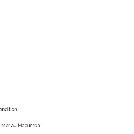
ndition !
danser au Macumba !