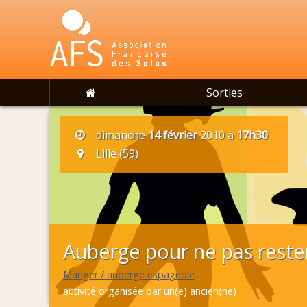
Sorties
dimanche
14 février
2010 à
17h30
Lille (59)
Auberge pour ne pas rester 
Manger / auberge espagnole
activité organisée par un(e) ancien(ne)