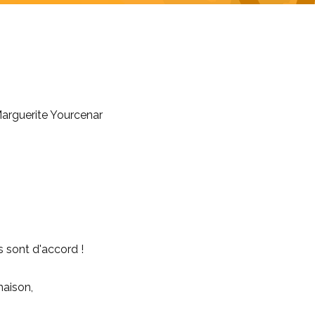
 Marguerite Yourcenar
es sont d'accord !
maison,