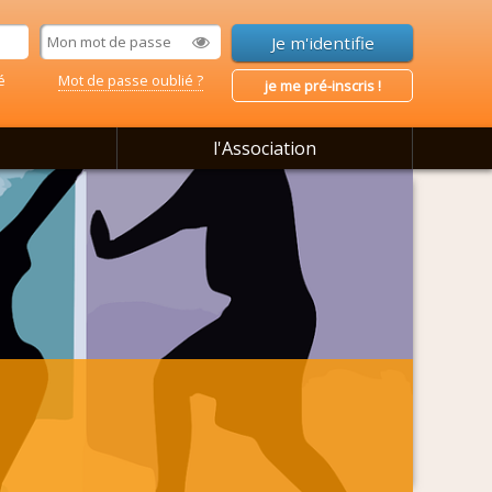
é
Mot de passe oublié ?
je me pré-inscris !
l'Association