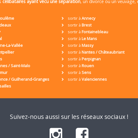
es
célibataires ayant vécu une séparation
, un divorce ou un veuvage,
oulême
sortir à
Annecy
deaux
sortir à
Brest
y
sortir à
Fontainebleau
al
sortir à
Le Mans
ne-La-Vallée
sortir à
Massy
tpellier
sortir à
Nantes / Châteaubriant
is
sortir à
Perpignan
nes / Saint-Malo
sortir à
Rouen
umur
sortir à
Sens
ence / Guilherand-Granges
sortir à
Valenciennes
sailles
Suivez-nous aussi sur les réseaux sociaux !