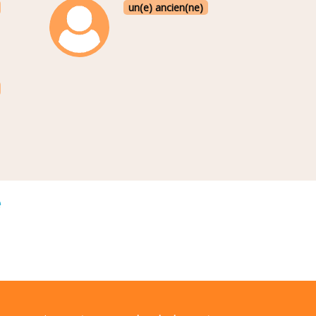
un(e) ancien(ne)
é