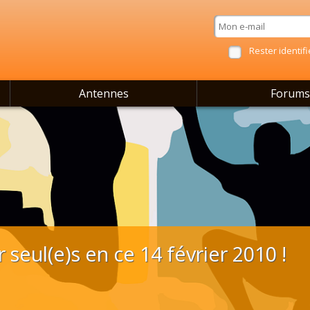
Rester identifi
Antennes
Forums
seul(e)s en ce 14 février 2010 !