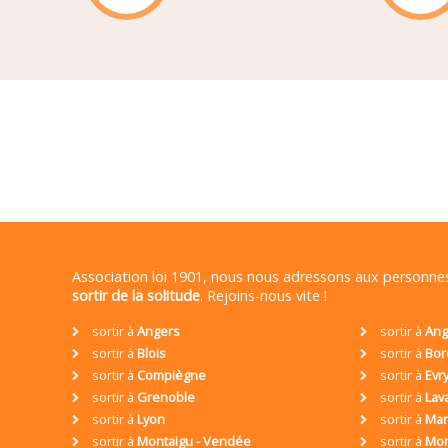
Association loi 1901, nous nous adressons aux personn
sortir de la solitude
. Rejoins-nous vite !
sortir à
Angers
sortir à
Ang
sortir à
Blois
sortir à
Bor
sortir à
Compiègne
sortir à
Evr
sortir à
Grenoble
sortir à
Lav
sortir à
Lyon
sortir à
Mar
sortir à
Montaigu - Vendée
sortir à
Mon