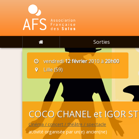
Sorties
vendredi
12 février
2010 à
20h00
Lille (59)
COCO CHANEL et IGOR STR
Cinéma / concert / théâtre / spectacle
activité organisée par un(e) ancien(ne)