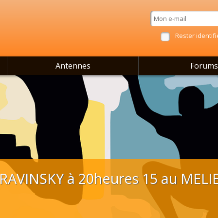
Rester identifi
Antennes
Forums
AVINSKY à 20heures 15 au MELI