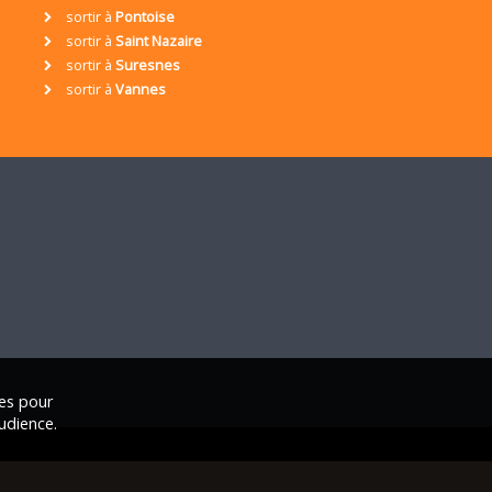
sortir à
Pontoise
sortir à
Saint Nazaire
sortir à
Suresnes
sortir à
Vannes
ies pour
udience.
ales
|
Nous contacter