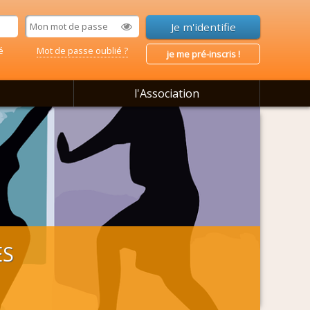
é
Mot de passe oublié ?
je me pré-inscris !
l'Association
ES