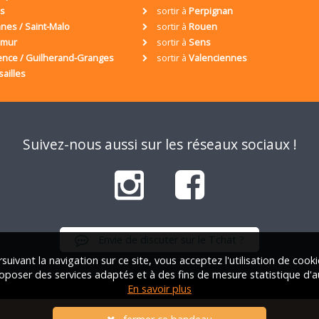
is
sortir à
Perpignan
nes / Saint-Malo
sortir à
Rouen
umur
sortir à
Sens
ence / Guilherand-Granges
sortir à
Valenciennes
sailles
Suivez-nous aussi sur les réseaux sociaux !
Envie de discuter sur le Tchat ?
suivant la navigation sur ce site, vous acceptez l'utilisation de cook
oposer des services adaptés et à des fins de mesure statistique d'a
En savoir plus
iation Française des Solos |
Qui sommes-nous ?
|
FAQ
|
Mentions lég