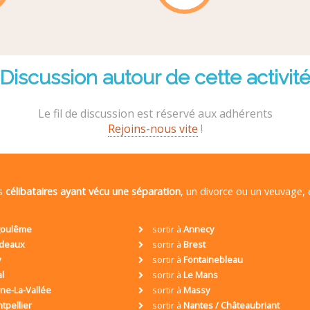
Discussion autour de cette activit
Le fil de discussion est réservé aux adhérents
Rejoins-nous vite
!
es
célibataires ayant vécu une séparation
, un divorce ou un veuvage,
oulême
sortir à
Annecy
deaux
sortir à
Brest
y
sortir à
Fontainebleau
al
sortir à
Le Mans
ne-La-Vallée
sortir à
Massy
tpellier
sortir à
Nantes / Châteaubriant