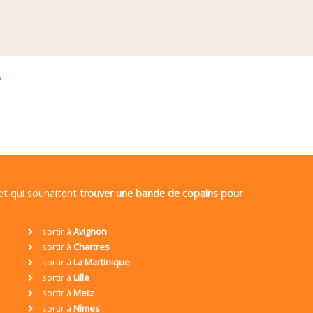
é
 et qui souhaitent
trouver une bande de copains pour
sortir à
Avignon
sortir à
Chartres
sortir à
La Martinique
sortir à
Lille
sortir à
Metz
sortir à
Nîmes