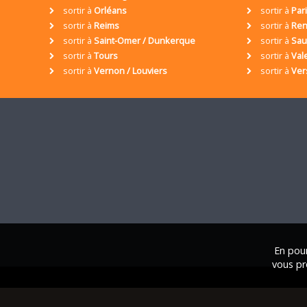
sortir à
Orléans
sortir à
Par
sortir à
Reims
sortir à
Ren
sortir à
Saint-Omer / Dunkerque
sortir à
Sa
sortir à
Tours
sortir à
Val
sortir à
Vernon / Louviers
sortir à
Ver
En pour
vous pr
© 2001 / 2026 • Assoc