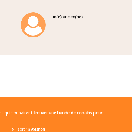
un(e) ancien(ne)
é
 et qui souhaitent
trouver une bande de copains pour
sortir à
Avignon