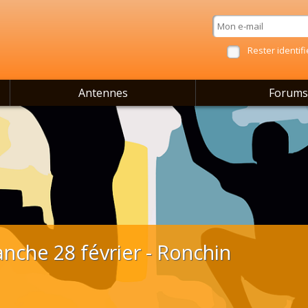
Rester identifi
Antennes
Forums
nche 28 février - Ronchin