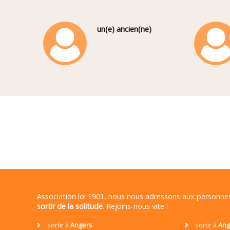
un(e) ancien(ne)
Association loi 1901, nous nous adressons aux personn
sortir de la solitude
. Rejoins-nous vite !
sortir à
Angers
sortir à
Ang