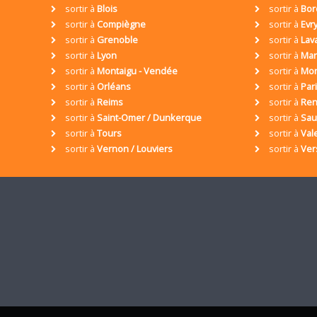
sortir à
Blois
sortir à
Bor
sortir à
Compiègne
sortir à
Evr
sortir à
Grenoble
sortir à
Lav
sortir à
Lyon
sortir à
Mar
sortir à
Montaigu - Vendée
sortir à
Mon
sortir à
Orléans
sortir à
Par
sortir à
Reims
sortir à
Ren
sortir à
Saint-Omer / Dunkerque
sortir à
Sa
sortir à
Tours
sortir à
Val
sortir à
Vernon / Louviers
sortir à
Ver