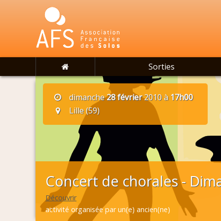
Sorties
dimanche
28 février
2010 à
17h00
Lille (59)
Concert de chorales - Dima
Découvrir
activité organisée par un(e) ancien(ne)