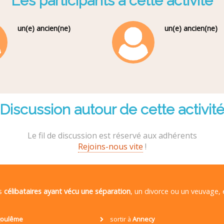
Les participants à cette activité
un(e) ancien(ne)
un(e) ancien(ne)
Discussion autour de cette activit
Le fil de discussion est réservé aux adhérents
Rejoins-nous vite
!
es
célibataires ayant vécu une séparation
, un divorce ou un veuvage,
oulême
sortir à
Annecy