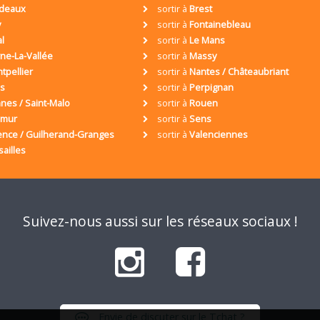
deaux
sortir à
Brest
y
sortir à
Fontainebleau
al
sortir à
Le Mans
ne-La-Vallée
sortir à
Massy
tpellier
sortir à
Nantes / Châteaubriant
is
sortir à
Perpignan
nes / Saint-Malo
sortir à
Rouen
umur
sortir à
Sens
ence / Guilherand-Granges
sortir à
Valenciennes
sailles
Suivez-nous aussi sur les réseaux sociaux !
Envie de discuter sur le Tchat ?