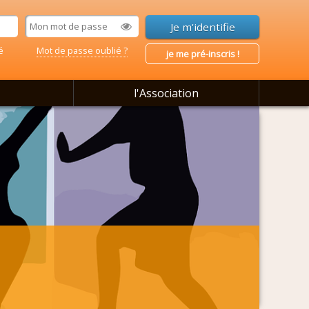
é
Mot de passe oublié ?
je me pré-inscris !
l'Association