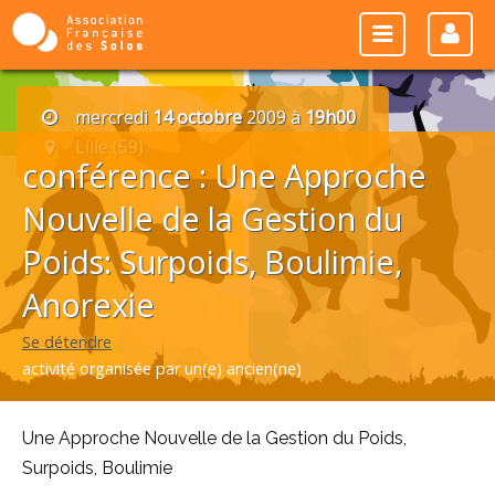
mercredi
14 octobre
2009 à
19h00
Lille (59)
conférence : Une Approche
Nouvelle de la Gestion du
Poids: Surpoids, Boulimie,
Anorexie
Se détendre
activité organisée par un(e) ancien(ne)
Une Approche Nouvelle de la Gestion du Poids,
Surpoids, Boulimie