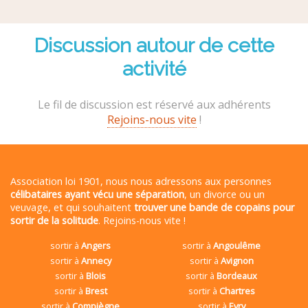
Discussion autour de cette
activité
Le fil de discussion est réservé aux adhérents
Rejoins-nous vite
!
Association loi 1901, nous nous adressons aux personnes
célibataires ayant vécu une séparation
, un divorce ou un
veuvage, et qui souhaitent
trouver une bande de copains pour
sortir de la solitude
. Rejoins-nous vite !
sortir à
Angers
sortir à
Angoulême
sortir à
Annecy
sortir à
Avignon
sortir à
Blois
sortir à
Bordeaux
sortir à
Brest
sortir à
Chartres
sortir à
Compiègne
sortir à
Evry