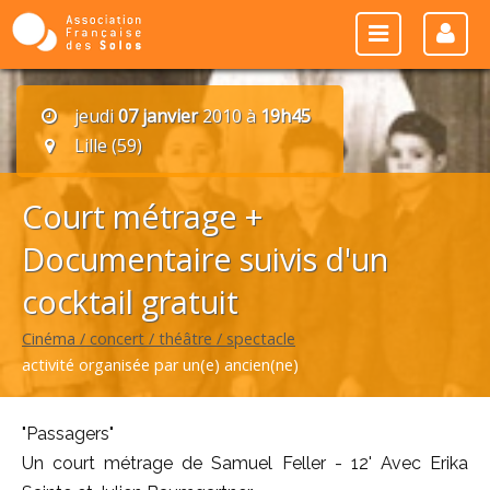
jeudi
07 janvier
2010 à
19h45
Lille (59)
Court métrage +
Documentaire suivis d'un
cocktail gratuit
Cinéma / concert / théâtre / spectacle
activité organisée par un(e) ancien(ne)
"Passagers"
Un court métrage de Samuel Feller - 12' Avec Erika