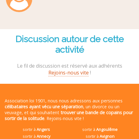
Discussion autour de cette
activité
Le fil de discussion est réservé aux adhérents
Rejoins-nous vite
!
Association loi 1901, nous nous adressons aux personnes
célibataires ayant vécu une séparation
, un divorce ou un
veuvage, et qui souhaitent
trouver une bande de copains pour
sortir de la solitude
. Rejoins-nous vite !
sortir à
Angers
sortir à
Angoulême
sortir à
Annecy
sortir à
Avignon