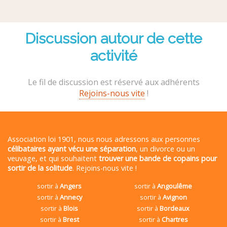
Discussion autour de cette
activité
Le fil de discussion est réservé aux adhérents
Rejoins-nous vite
!
Association loi 1901, nous nous adressons aux personnes
célibataires ayant vécu une séparation
, un divorce ou un
veuvage, et qui souhaitent
trouver une bande de copains pour
sortir de la solitude
. Rejoins-nous vite !
sortir à
Angers
sortir à
Angoulême
sortir à
Annecy
sortir à
Avignon
sortir à
Blois
sortir à
Bordeaux
sortir à
Brest
sortir à
Chartres