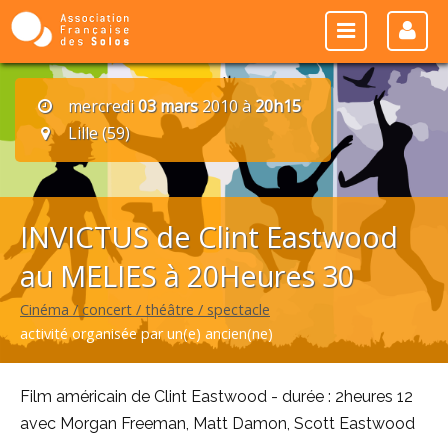
mercredi
03 mars
2010 à
20h15
Lille (59)
INVICTUS de Clint Eastwood
au MELIES à 20Heures 30
Cinéma / concert / théâtre / spectacle
activité organisée par un(e) ancien(ne)
Film américain de Clint Eastwood - durée : 2heures 12
avec Morgan Freeman, Matt Damon, Scott Eastwood