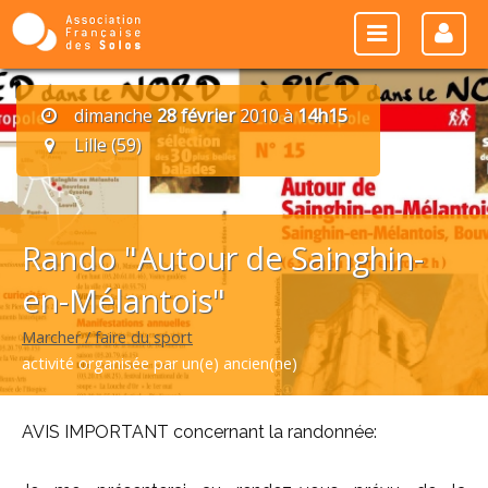
dimanche
28 février
2010 à
14h15
Lille (59)
Rando "Autour de Sainghin-
en-Mélantois"
Marcher / faire du sport
activité organisée par un(e) ancien(ne)
AVIS IMPORTANT concernant la randonnée: