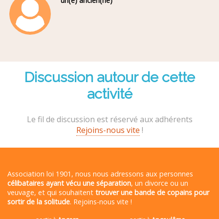
un(e) ancien(ne)
Discussion autour de cette
activité
Le fil de discussion est réservé aux adhérents
Rejoins-nous vite
!
Association loi 1901, nous nous adressons aux personnes
célibataires ayant vécu une séparation
, un divorce ou un
veuvage, et qui souhaitent
trouver une bande de copains pour
sortir de la solitude
. Rejoins-nous vite !