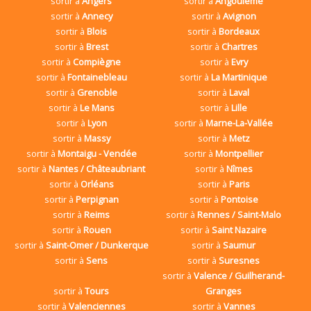
sortir à
Angers
sortir à
Angoulême
sortir à
Annecy
sortir à
Avignon
sortir à
Blois
sortir à
Bordeaux
sortir à
Brest
sortir à
Chartres
sortir à
Compiègne
sortir à
Evry
sortir à
Fontainebleau
sortir à
La Martinique
sortir à
Grenoble
sortir à
Laval
sortir à
Le Mans
sortir à
Lille
sortir à
Lyon
sortir à
Marne-La-Vallée
sortir à
Massy
sortir à
Metz
sortir à
Montaigu - Vendée
sortir à
Montpellier
sortir à
Nantes / Châteaubriant
sortir à
Nîmes
sortir à
Orléans
sortir à
Paris
sortir à
Perpignan
sortir à
Pontoise
sortir à
Reims
sortir à
Rennes / Saint-Malo
sortir à
Rouen
sortir à
Saint Nazaire
sortir à
Saint-Omer / Dunkerque
sortir à
Saumur
sortir à
Sens
sortir à
Suresnes
sortir à
Valence / Guilherand-
sortir à
Tours
Granges
sortir à
Valenciennes
sortir à
Vannes