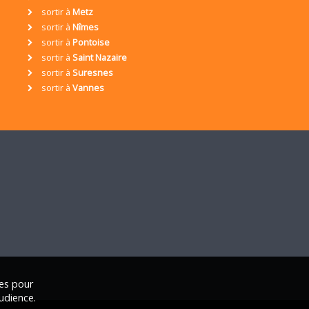
sortir à
Metz
sortir à
Nîmes
sortir à
Pontoise
sortir à
Saint Nazaire
sortir à
Suresnes
sortir à
Vannes
ies pour
udience.