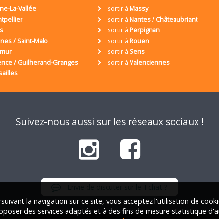
ne-La-Vallée
sortir à
Massy
tpellier
sortir à
Nantes / Châteaubriant
is
sortir à
Perpignan
nes / Saint-Malo
sortir à
Rouen
umur
sortir à
Sens
ence / Guilherand-Granges
sortir à
Valenciennes
sailles
Suivez-nous aussi sur les réseaux sociaux !
Envie de discuter sur le Tchat ?
suivant la navigation sur ce site, vous acceptez l'utilisation de cook
oposer des services adaptés et à des fins de mesure statistique d'a