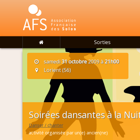
Sorties
samedi
31 octobre
2009 à
21h00
Lorient (56)
Soirées dansantes à la Nui
Danser / chanter
activité organisée par un(e) ancien(ne)