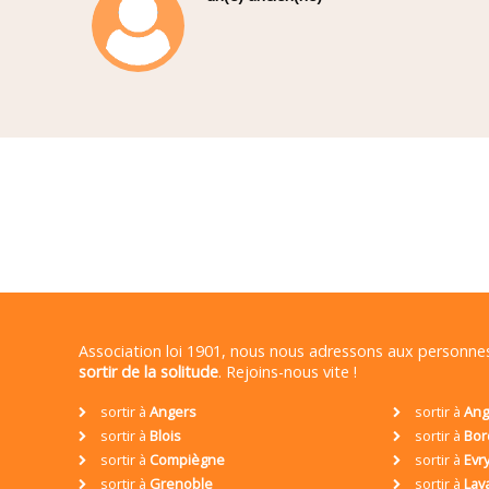
Association loi 1901, nous nous adressons aux personn
sortir de la solitude
. Rejoins-nous vite !
sortir à
Angers
sortir à
Ang
sortir à
Blois
sortir à
Bor
sortir à
Compiègne
sortir à
Evr
sortir à
Grenoble
sortir à
Lav