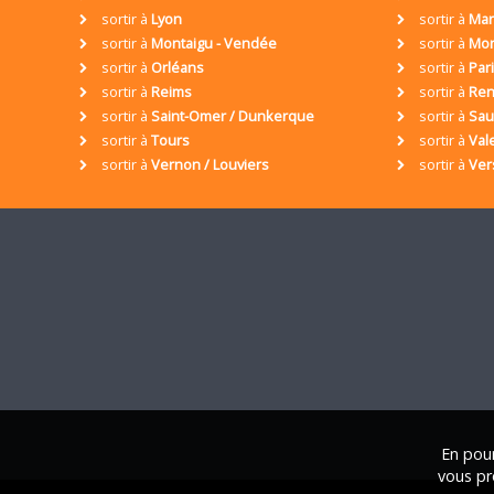
sortir à
Lyon
sortir à
Mar
sortir à
Montaigu - Vendée
sortir à
Mon
sortir à
Orléans
sortir à
Par
sortir à
Reims
sortir à
Ren
sortir à
Saint-Omer / Dunkerque
sortir à
Sa
sortir à
Tours
sortir à
Val
sortir à
Vernon / Louviers
sortir à
Ver
En pour
vous pr