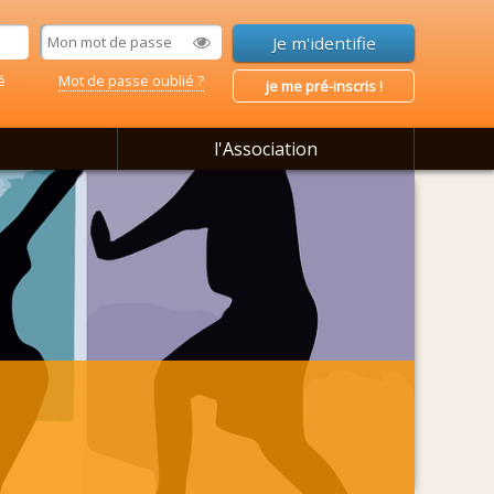
é
Mot de passe oublié ?
je me pré-inscris !
l'Association