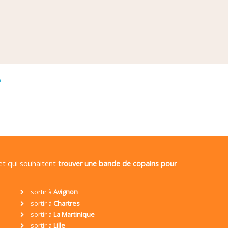
é
 et qui souhaitent
trouver une bande de copains pour
sortir à
Avignon
sortir à
Chartres
sortir à
La Martinique
sortir à
Lille