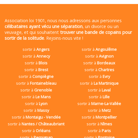
Association loi 1901, nous nous adressons aux personnes
célibataires ayant vécu une séparation
, un divorce ou un
veuvage, et qui souhaitent
trouver une bande de copains pour
sortir de la solitude
. Rejoins-nous vite !
sortir à
Angers
sortir à
Angoulême
sortir à
Annecy
sortir à
Avignon
sortir à
Blois
sortir à
Bordeaux
sortir à
Brest
sortir à
Chartres
sortir à
Compiègne
sortir à
Evry
sortir à
Fontainebleau
sortir à
La Martinique
sortir à
Grenoble
sortir à
Laval
sortir à
Le Mans
sortir à
Lille
sortir à
Lyon
sortir à
Marne-La-Vallée
sortir à
Massy
sortir à
Metz
sortir à
Montaigu - Vendée
sortir à
Montpellier
sortir à
Nantes / Châteaubriant
sortir à
Nîmes
sortir à
Orléans
sortir à
Paris
sortir à
Perpignan
sortir à
Pontoise