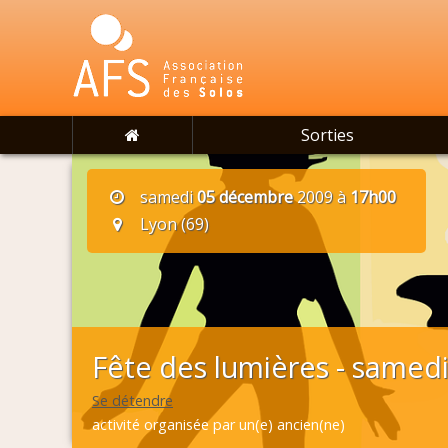
Sorties
samedi
05 décembre
2009 à
17h00
Lyon (69)
Fête des lumières - samed
Se détendre
activité organisée par un(e) ancien(ne)