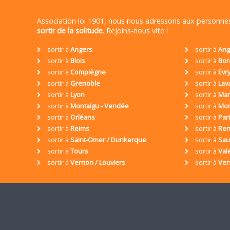
Association loi 1901, nous nous adressons aux personn
sortir de la solitude
. Rejoins-nous vite !
sortir à
Angers
sortir à
Ang
sortir à
Blois
sortir à
Bor
sortir à
Compiègne
sortir à
Evr
sortir à
Grenoble
sortir à
Lav
sortir à
Lyon
sortir à
Mar
sortir à
Montaigu - Vendée
sortir à
Mon
sortir à
Orléans
sortir à
Par
sortir à
Reims
sortir à
Ren
sortir à
Saint-Omer / Dunkerque
sortir à
Sa
sortir à
Tours
sortir à
Val
sortir à
Vernon / Louviers
sortir à
Ver