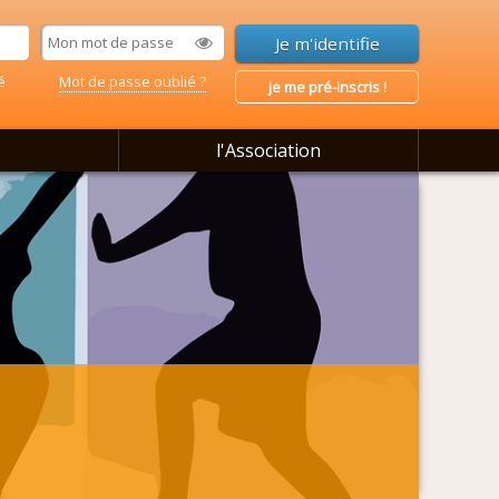
é
Mot de passe oublié ?
je me pré-inscris !
l'Association