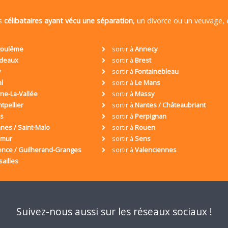
es
célibataires ayant vécu une séparation
, un divorce ou un veuvage,
oulême
sortir à
Annecy
deaux
sortir à
Brest
y
sortir à
Fontainebleau
al
sortir à
Le Mans
ne-La-Vallée
sortir à
Massy
tpellier
sortir à
Nantes / Châteaubriant
is
sortir à
Perpignan
nes / Saint-Malo
sortir à
Rouen
umur
sortir à
Sens
ence / Guilherand-Granges
sortir à
Valenciennes
sailles
Suivez-nous aussi sur les réseaux sociaux !