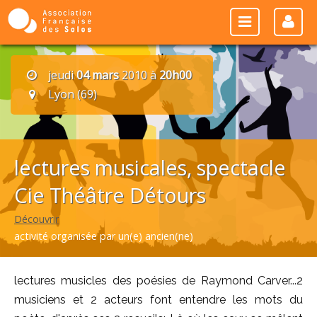
jeudi
04 mars
2010 à
20h00
Lyon (69)
lectures musicales, spectacle
Cie Théâtre Détours
Découvrir
activité organisée par un(e) ancien(ne)
lectures musicles des poésies de Raymond Carver...2
musiciens et 2 acteurs font entendre les mots du