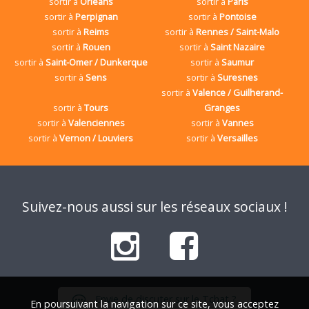
sortir à
Orléans
sortir à
Paris
sortir à
Perpignan
sortir à
Pontoise
sortir à
Reims
sortir à
Rennes / Saint-Malo
sortir à
Rouen
sortir à
Saint Nazaire
sortir à
Saint-Omer / Dunkerque
sortir à
Saumur
sortir à
Sens
sortir à
Suresnes
sortir à
Valence / Guilherand-
sortir à
Tours
Granges
sortir à
Valenciennes
sortir à
Vannes
sortir à
Vernon / Louviers
sortir à
Versailles
Suivez-nous aussi sur les réseaux sociaux !
Envie de discuter sur le Tchat ?
En poursuivant la navigation sur ce site, vous acceptez