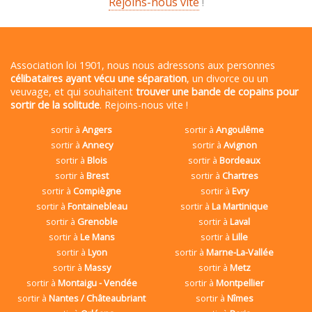
Rejoins-nous vite
!
Association loi 1901, nous nous adressons aux personnes
célibataires ayant vécu une séparation
, un divorce ou un
veuvage, et qui souhaitent
trouver une bande de copains pour
sortir de la solitude
. Rejoins-nous vite !
sortir à
Angers
sortir à
Angoulême
sortir à
Annecy
sortir à
Avignon
sortir à
Blois
sortir à
Bordeaux
sortir à
Brest
sortir à
Chartres
sortir à
Compiègne
sortir à
Evry
sortir à
Fontainebleau
sortir à
La Martinique
sortir à
Grenoble
sortir à
Laval
sortir à
Le Mans
sortir à
Lille
sortir à
Lyon
sortir à
Marne-La-Vallée
sortir à
Massy
sortir à
Metz
sortir à
Montaigu - Vendée
sortir à
Montpellier
sortir à
Nantes / Châteaubriant
sortir à
Nîmes