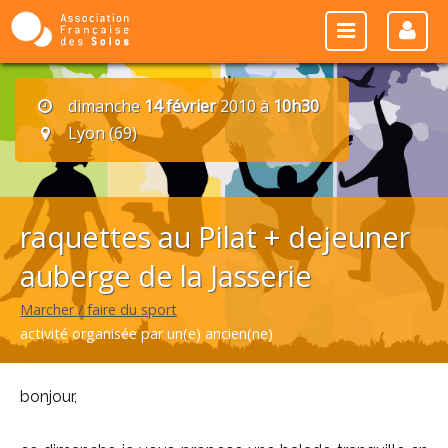
dimanche
14 février
2010 à
10h30
Lyon (69)
raquettes au Pilat + dejeuner
auberge de la Jasserie
Marcher / faire du sport
activité organisée par un(e) ancien(ne)
bonjour,