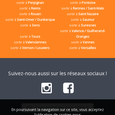
sortir à
Perpignan
sortir à
Pontoise
sortir à
Reims
sortir à
Rennes / Saint-Malo
sortir à
Rouen
sortir à
Saint Nazaire
sortir à
Saint-Omer / Dunkerque
sortir à
Saumur
sortir à
Sens
sortir à
Suresnes
sortir à
Valence / Guilherand-
sortir à
Tours
Granges
sortir à
Valenciennes
sortir à
Vannes
sortir à
Vernon / Louviers
sortir à
Versailles
Suivez-nous aussi sur les réseaux sociaux !
Envie de discuter sur le Tchat ?
En poursuivant la navigation sur ce site, vous acceptez
l'utilisation de cookies pour