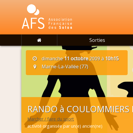
Sorties
dimanche
11 octobre
2009 à
10h15
Marne-La-Vallée (77)
RANDO à COULOMMIERS D
Marcher / faire du sport
activité organisée par un(e) ancien(ne)