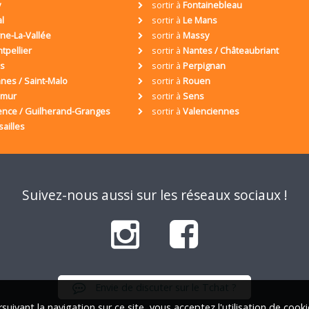
y
sortir à
Fontainebleau
al
sortir à
Le Mans
ne-La-Vallée
sortir à
Massy
tpellier
sortir à
Nantes / Châteaubriant
is
sortir à
Perpignan
nes / Saint-Malo
sortir à
Rouen
umur
sortir à
Sens
ence / Guilherand-Granges
sortir à
Valenciennes
sailles
Suivez-nous aussi sur les réseaux sociaux !
Envie de discuter sur le Tchat ?
suivant la navigation sur ce site, vous acceptez l'utilisation de cook