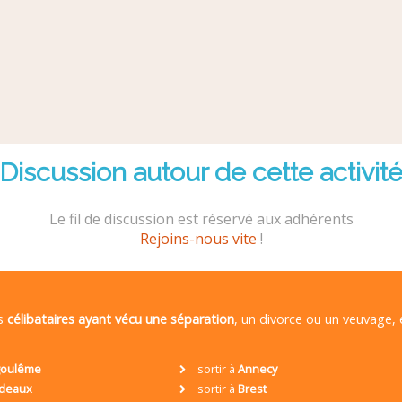
Discussion autour de cette activit
Le fil de discussion est réservé aux adhérents
Rejoins-nous vite
!
es
célibataires ayant vécu une séparation
, un divorce ou un veuvage,
oulême
sortir à
Annecy
deaux
sortir à
Brest