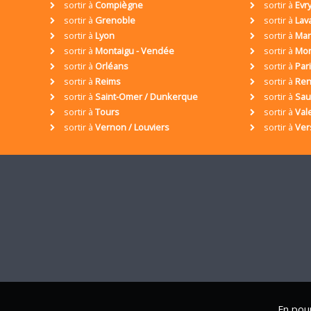
sortir à
Compiègne
sortir à
Evr
sortir à
Grenoble
sortir à
Lav
sortir à
Lyon
sortir à
Mar
sortir à
Montaigu - Vendée
sortir à
Mon
sortir à
Orléans
sortir à
Par
sortir à
Reims
sortir à
Ren
sortir à
Saint-Omer / Dunkerque
sortir à
Sa
sortir à
Tours
sortir à
Val
sortir à
Vernon / Louviers
sortir à
Ver
En pour