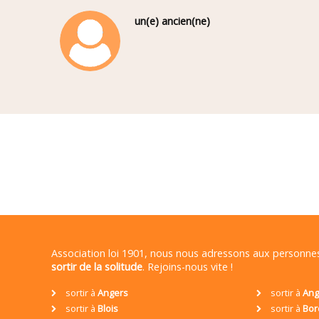
un(e) ancien(ne)
Association loi 1901, nous nous adressons aux personn
sortir de la solitude
. Rejoins-nous vite !
sortir à
Angers
sortir à
Ang
sortir à
Blois
sortir à
Bor