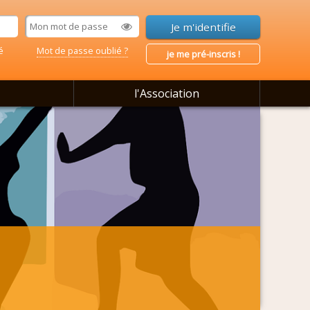
é
Mot de passe oublié ?
je me pré-inscris !
l'Association