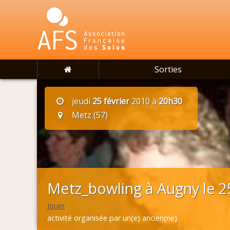
Sorties
jeudi
25 février
2010 à
20h30
Metz (57)
Metz_bowling à Augny le 2
Jouer
activité organisée par un(e) ancien(ne)