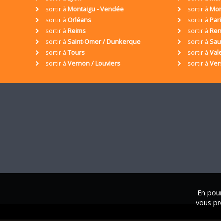
sortir à
Montaigu - Vendée
sortir à
Mon
sortir à
Orléans
sortir à
Par
sortir à
Reims
sortir à
Ren
sortir à
Saint-Omer / Dunkerque
sortir à
Sa
sortir à
Tours
sortir à
Val
sortir à
Vernon / Louviers
sortir à
Ver
En pour
vous pr