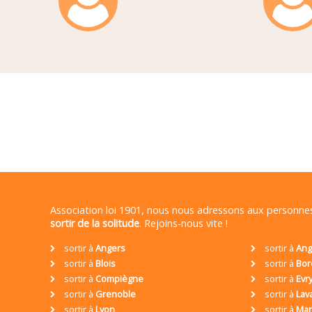
Association loi 1901, nous nous adressons aux personn
sortir de la solitude
. Rejoins-nous vite !
sortir à
Angers
sortir à
Ang
sortir à
Blois
sortir à
Bor
sortir à
Compiègne
sortir à
Evr
sortir à
Grenoble
sortir à
Lav
sortir à
Lyon
sortir à
Mar