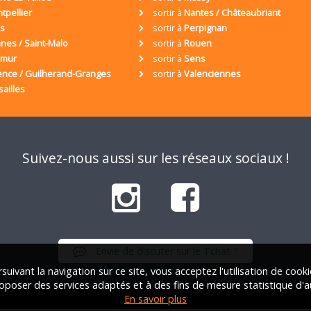
tpellier
sortir à
Nantes / Châteaubriant
is
sortir à
Perpignan
nes / Saint-Malo
sortir à
Rouen
umur
sortir à
Sens
ence / Guilherand-Granges
sortir à
Valenciennes
sailles
Suivez-nous aussi sur les réseaux sociaux !
Envie de discuter sur le Tchat ?
suivant la navigation sur ce site, vous acceptez l'utilisation de cook
oposer des services adaptés et à des fins de mesure statistique d'a
En savoir plus