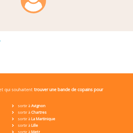
é
 et qui souhaitent
trouver une bande de copains pour
sortir à
Avignon
sortir à
Chartres
sortir à
La Martinique
sortir à
Lille
sortir à
Metz