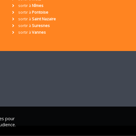
sortir à
Nîmes
sortir à
Pontoise
sortir à
Saint Nazaire
sortir à
Suresnes
sortir à
Vannes
ies pour
udience.