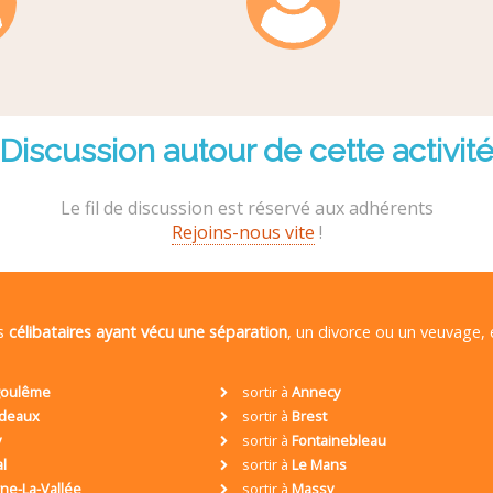
Discussion autour de cette activit
Le fil de discussion est réservé aux adhérents
Rejoins-nous vite
!
es
célibataires ayant vécu une séparation
, un divorce ou un veuvage,
oulême
sortir à
Annecy
deaux
sortir à
Brest
y
sortir à
Fontainebleau
al
sortir à
Le Mans
ne-La-Vallée
sortir à
Massy