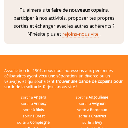
Tu aimerais
te faire de nouveaux copains
,
participer à nos activités, proposer tes propres
sorties et échanger avec les autres adhérents ?
N'hésite plus et
rejoins-nous vite
!
Association loi 1901, nous nous adressons aux personnes
célibataires ayant vécu une séparation
, un divorce ou un
veuvage, et qui souhaitent
trouver une bande de copains pour
sortir de la solitude
. Rejoins-nous vite !
sortir à
Angers
sortir à
Angoulême
sortir à
Annecy
sortir à
Avignon
sortir à
Blois
sortir à
Bordeaux
sortir à
Brest
sortir à
Chartres
sortir à
Compiègne
sortir à
Evry