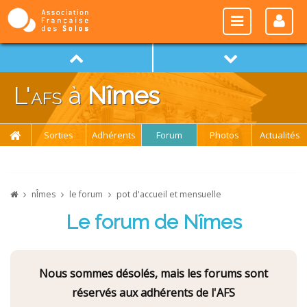
L'
afs
à
Nîmes
Sorties
Adhérents
Forum
Photos
Actualités
nÎmes
le forum
pot d'accueil et mensuelle
Le forum de Nîmes
Nous sommes désolés, mais les forums sont
réservés aux adhérents de l'AFS