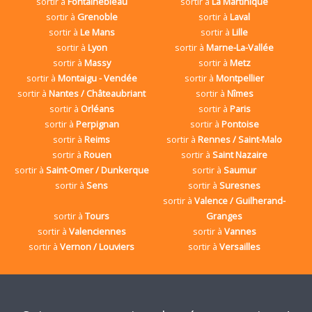
sortir à
Fontainebleau
sortir à
La Martinique
sortir à
Grenoble
sortir à
Laval
sortir à
Le Mans
sortir à
Lille
sortir à
Lyon
sortir à
Marne-La-Vallée
sortir à
Massy
sortir à
Metz
sortir à
Montaigu - Vendée
sortir à
Montpellier
sortir à
Nantes / Châteaubriant
sortir à
Nîmes
sortir à
Orléans
sortir à
Paris
sortir à
Perpignan
sortir à
Pontoise
sortir à
Reims
sortir à
Rennes / Saint-Malo
sortir à
Rouen
sortir à
Saint Nazaire
sortir à
Saint-Omer / Dunkerque
sortir à
Saumur
sortir à
Sens
sortir à
Suresnes
sortir à
Valence / Guilherand-
sortir à
Tours
Granges
sortir à
Valenciennes
sortir à
Vannes
sortir à
Vernon / Louviers
sortir à
Versailles