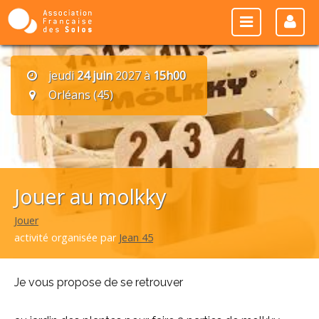
jeudi
24 juin
2027 à
15h00
Orléans (45)
Jouer au molkky
Jouer
activité organisée par
Jean 45
Je vous propose de se retrouver