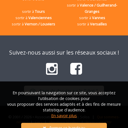
sortir à
Valence / Guilherand-
sortir à
Tours
Granges
sortir à
Valenciennes
sortir à
Vannes
sortir à
Vernon / Louviers
sortir à
Versailles
Suivez-nous aussi sur les réseaux sociaux !
Envie de discuter sur le Tchat ?
En poursuivant la navigation sur ce site, vous acceptez
l'utilisation de cookies pour
vous proposer des services adaptés et à des fins de mesure
statistique d'audience.
En savoir plus
© 2001 / 2026 • Association Française des Solos |
Qui sommes-
nous ?
|
FAQ
|
Mentions légales
|
Nous contacter
fermer ce bandeau