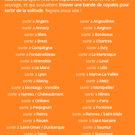
veuvage, et qui souhaitent
trouver une bande de copains pour
sortir de la solitude
. Rejoins-nous vite !
sortir à
Angers
sortir à
Angoulême
sortir à
Annecy
sortir à
Avignon
sortir à
Blois
sortir à
Bordeaux
sortir à
Brest
sortir à
Chartres
sortir à
Compiègne
sortir à
Evry
sortir à
Fontainebleau
sortir à
La Martinique
sortir à
Grenoble
sortir à
Laval
sortir à
Le Mans
sortir à
Lille
sortir à
Lyon
sortir à
Marne-La-Vallée
sortir à
Massy
sortir à
Metz
sortir à
Montaigu - Vendée
sortir à
Montpellier
sortir à
Nantes / Châteaubriant
sortir à
Nîmes
sortir à
Orléans
sortir à
Paris
sortir à
Perpignan
sortir à
Pontoise
sortir à
Reims
sortir à
Rennes / Saint-Malo
sortir à
Rouen
sortir à
Saint Nazaire
sortir à
Saint-Omer / Dunkerque
sortir à
Saumur
sortir à
Sens
sortir à
Suresnes