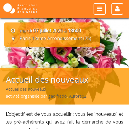
mardi
07 juillet
2026 à
18h00
Paris 12eme Arrondissement (75)
Accueil des nouveaux
Accueil des nouveaux
activité organisée par
gadifredo
,
Aurore02
L'objectif est de vous accueillir : vous les "nouveaux" et
les pré-adhérents qui avez fait la démarche de vous