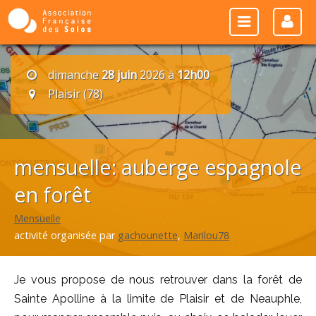
dimanche
28 juin
2026 à
12h00
Plaisir (78)
mensuelle: auberge espagnole
en forêt
Mensuelle
activité organisée par
gachounette
,
Marilou78
Je vous propose de nous retrouver dans la forêt de
Sainte Apolline à la limite de Plaisir et de Neauphle,