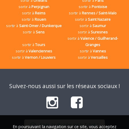
sortir à
Orléans
sortir à
Paris
sortir à
Perpignan
sortir à
Pontoise
sortir à
Reims
sortir à
Rennes / Saint-Malo
sortir à
Rouen
sortir à
Saint Nazaire
sortir à
Saint-Omer / Dunkerque
sortir à
Saumur
sortir à
Sens
sortir à
Suresnes
sortir à
Valence / Guilherand-
sortir à
Tours
Granges
sortir à
Valenciennes
sortir à
Vannes
sortir à
Vernon / Louviers
sortir à
Versailles
Suivez-nous aussi sur les réseaux sociaux !
Envie de discuter sur le Tchat ?
En poursuivant la navigation sur ce site, vous acceptez