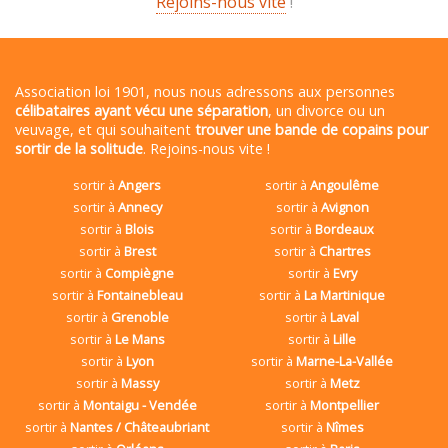
Rejoins-nous vite
!
Association loi 1901, nous nous adressons aux personnes
célibataires ayant vécu une séparation
, un divorce ou un
veuvage, et qui souhaitent
trouver une bande de copains pour
sortir de la solitude
. Rejoins-nous vite !
sortir à
Angers
sortir à
Angoulême
sortir à
Annecy
sortir à
Avignon
sortir à
Blois
sortir à
Bordeaux
sortir à
Brest
sortir à
Chartres
sortir à
Compiègne
sortir à
Evry
sortir à
Fontainebleau
sortir à
La Martinique
sortir à
Grenoble
sortir à
Laval
sortir à
Le Mans
sortir à
Lille
sortir à
Lyon
sortir à
Marne-La-Vallée
sortir à
Massy
sortir à
Metz
sortir à
Montaigu - Vendée
sortir à
Montpellier
sortir à
Nantes / Châteaubriant
sortir à
Nîmes