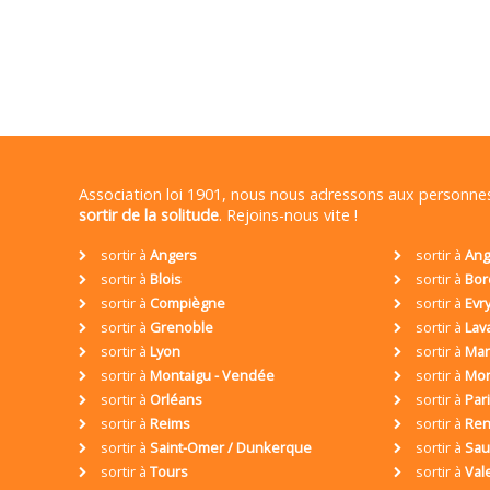
Association loi 1901, nous nous adressons aux personn
sortir de la solitude
. Rejoins-nous vite !
sortir à
Angers
sortir à
Ang
sortir à
Blois
sortir à
Bor
sortir à
Compiègne
sortir à
Evr
sortir à
Grenoble
sortir à
Lav
sortir à
Lyon
sortir à
Mar
sortir à
Montaigu - Vendée
sortir à
Mon
sortir à
Orléans
sortir à
Par
sortir à
Reims
sortir à
Ren
sortir à
Saint-Omer / Dunkerque
sortir à
Sa
sortir à
Tours
sortir à
Val