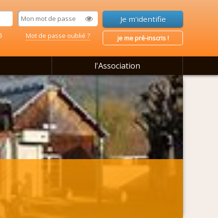
é
Mot de passe oublié ?
je me pré-inscris !
l'Association