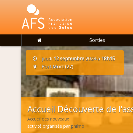
Sorties
jeudi
12 septembre
2024 à
18h15
Port Mort (27)
Accueil Découverte de l'as
Accueil des nouveaux
activité organisée par
philmo