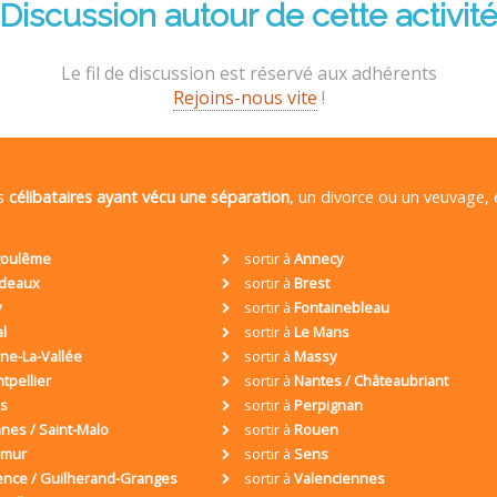
Discussion autour de cette activit
Le fil de discussion est réservé aux adhérents
Rejoins-nous vite
!
es
célibataires ayant vécu une séparation
, un divorce ou un veuvage,
oulême
sortir à
Annecy
deaux
sortir à
Brest
y
sortir à
Fontainebleau
al
sortir à
Le Mans
ne-La-Vallée
sortir à
Massy
tpellier
sortir à
Nantes / Châteaubriant
is
sortir à
Perpignan
nes / Saint-Malo
sortir à
Rouen
umur
sortir à
Sens
ence / Guilherand-Granges
sortir à
Valenciennes