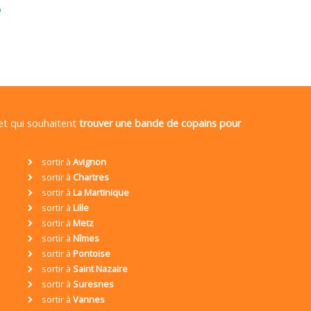
é
 et qui souhaitent
trouver une bande de copains pour
sortir à
Avignon
sortir à
Chartres
sortir à
La Martinique
sortir à
Lille
sortir à
Metz
sortir à
Nîmes
sortir à
Pontoise
sortir à
Saint Nazaire
sortir à
Suresnes
sortir à
Vannes