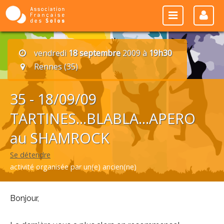
vendredi
18 septembre
2009 à
19h30
Rennes (35)
35 - 18/09/09
TARTINES...BLABLA...APERO
au SHAMROCK
Se détendre
activité organisée par un(e) ancien(ne)
Bonjour,