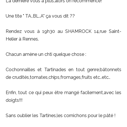
La dernière vous a plus,alors on recommence!
Une tite " TA..BL..A" ça vous dit ??
Rendez vous à 19h30 au SHAMROCK 14,rue Saint-
Helier à Rennes.
Chacun amène un chti quelque chose :
Cochonnailles et Tartinades en tout genre,bâtonnets
de crudités,tomates,chips,fromages,fruits etc..etc..
Enfin, tout ce qui peux être mangé facilement,avec les
doigts!!!
Sans oublier les Tartines,les cornichons pour le pâté !