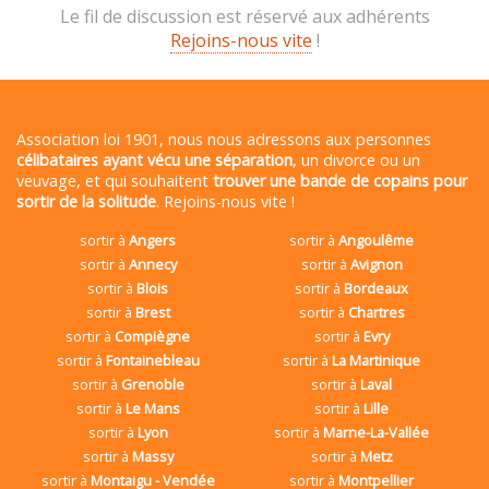
Le fil de discussion est réservé aux adhérents
Rejoins-nous vite
!
Association loi 1901, nous nous adressons aux personnes
célibataires ayant vécu une séparation
, un divorce ou un
veuvage, et qui souhaitent
trouver une bande de copains pour
sortir de la solitude
. Rejoins-nous vite !
sortir à
Angers
sortir à
Angoulême
sortir à
Annecy
sortir à
Avignon
sortir à
Blois
sortir à
Bordeaux
sortir à
Brest
sortir à
Chartres
sortir à
Compiègne
sortir à
Evry
sortir à
Fontainebleau
sortir à
La Martinique
sortir à
Grenoble
sortir à
Laval
sortir à
Le Mans
sortir à
Lille
sortir à
Lyon
sortir à
Marne-La-Vallée
sortir à
Massy
sortir à
Metz
sortir à
Montaigu - Vendée
sortir à
Montpellier