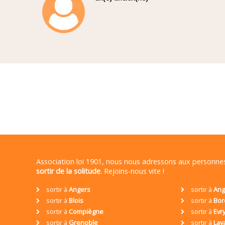
Association loi 1901, nous nous adressons aux personn
sortir de la solitude
. Rejoins-nous vite !
sortir à
Angers
sortir à
Ang
sortir à
Blois
sortir à
Bor
sortir à
Compiègne
sortir à
Evr
sortir à
Grenoble
sortir à
Lav