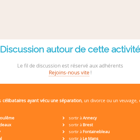
Discussion autour de cette activit
Le fil de discussion est réservé aux adhérents
Rejoins-nous vite
!
es
célibataires ayant vécu une séparation
, un divorce ou un veuvage,
oulême
sortir à
Annecy
deaux
sortir à
Brest
y
sortir à
Fontainebleau
al
sortir à
Le Mans