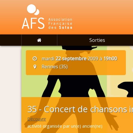
Sorties
mardi
22 septembre
2009 à
19h00
Rennes (35)
35 - Concert de chansons i
Découvrir
activité organisée par un(e) ancien(ne)