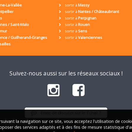
ne-La-Vallée
sortir à
Massy
tpellier
sortir à
Nantes / Châteaubriant
is
sortir à
Perpignan
nes / Saint-Malo
sortir à
Rouen
umur
sortir à
Sens
ence / Guilherand-Granges
sortir à
Valenciennes
sailles
Suivez-nous aussi sur les réseaux sociaux !
Envie de discuter sur le Tchat ?
suivant la navigation sur ce site, vous acceptez l'utilisation de cook
oposer des services adaptés et à des fins de mesure statistique d'a