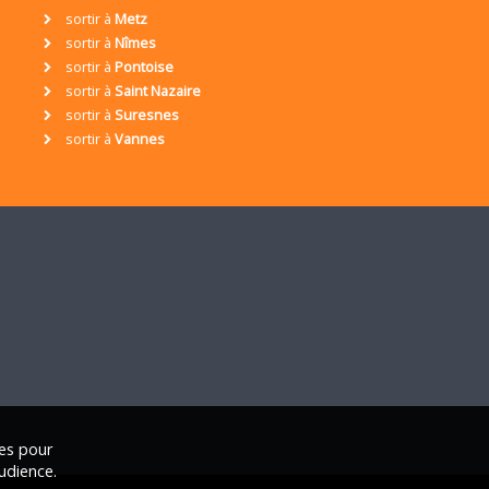
sortir à
Metz
sortir à
Nîmes
sortir à
Pontoise
sortir à
Saint Nazaire
sortir à
Suresnes
sortir à
Vannes
ies pour
udience.