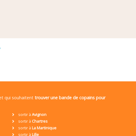
é
 et qui souhaitent
trouver une bande de copains pour
sortir à
Avignon
sortir à
Chartres
sortir à
La Martinique
sortir à
Lille