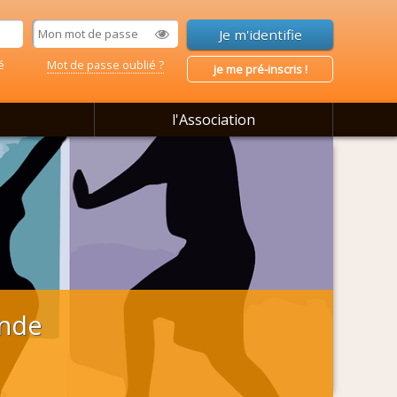
é
Mot de passe oublié ?
je me pré-inscris !
l'Association
ande