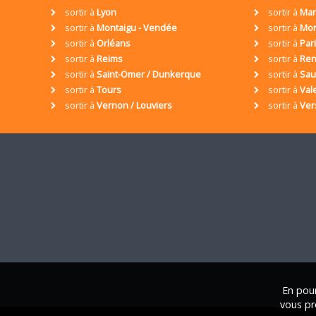
sortir à
Lyon
sortir à
Mar
sortir à
Montaigu - Vendée
sortir à
Mon
sortir à
Orléans
sortir à
Par
sortir à
Reims
sortir à
Ren
sortir à
Saint-Omer / Dunkerque
sortir à
Sa
sortir à
Tours
sortir à
Val
sortir à
Vernon / Louviers
sortir à
Ver
En pour
vous pr