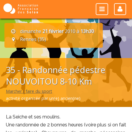
dimanche
21 février
2010 à
13h30
Rennes (35)
35 - Randonnée pédestre
NOUVOITOU 8-10 Km
Marcher / faire du sport
activité organisée par un(e) ancien(ne)
La Seiche et ses moulins.
Une randonnée de 2 bonnes heures (voire plus si on fait