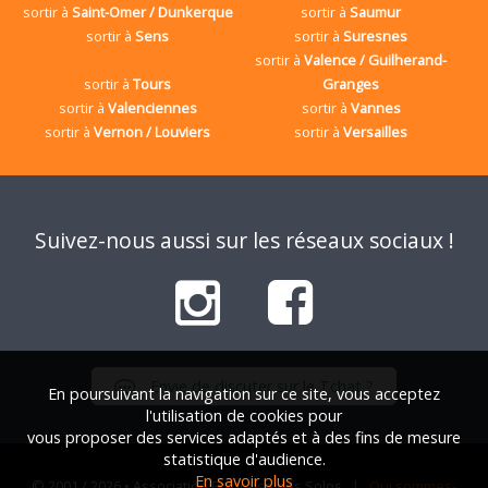
sortir à
Saint-Omer / Dunkerque
sortir à
Saumur
sortir à
Sens
sortir à
Suresnes
sortir à
Valence / Guilherand-
sortir à
Tours
Granges
sortir à
Valenciennes
sortir à
Vannes
sortir à
Vernon / Louviers
sortir à
Versailles
Suivez-nous aussi sur les réseaux sociaux !
Envie de discuter sur le Tchat ?
En poursuivant la navigation sur ce site, vous acceptez
l'utilisation de cookies pour
vous proposer des services adaptés et à des fins de mesure
statistique d'audience.
En savoir plus
© 2001 / 2026 • Association Française des Solos |
Qui sommes-