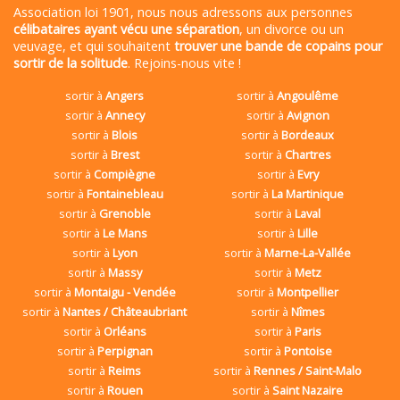
Association loi 1901, nous nous adressons aux personnes
célibataires ayant vécu une séparation
, un divorce ou un
veuvage, et qui souhaitent
trouver une bande de copains pour
sortir de la solitude
. Rejoins-nous vite !
sortir à
Angers
sortir à
Angoulême
sortir à
Annecy
sortir à
Avignon
sortir à
Blois
sortir à
Bordeaux
sortir à
Brest
sortir à
Chartres
sortir à
Compiègne
sortir à
Evry
sortir à
Fontainebleau
sortir à
La Martinique
sortir à
Grenoble
sortir à
Laval
sortir à
Le Mans
sortir à
Lille
sortir à
Lyon
sortir à
Marne-La-Vallée
sortir à
Massy
sortir à
Metz
sortir à
Montaigu - Vendée
sortir à
Montpellier
sortir à
Nantes / Châteaubriant
sortir à
Nîmes
sortir à
Orléans
sortir à
Paris
sortir à
Perpignan
sortir à
Pontoise
sortir à
Reims
sortir à
Rennes / Saint-Malo
sortir à
Rouen
sortir à
Saint Nazaire