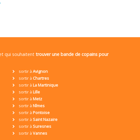
é
 et qui souhaitent
trouver une bande de copains pour
sortir à
Avignon
sortir à
Chartres
sortir à
La Martinique
sortir à
Lille
sortir à
Metz
sortir à
Nîmes
sortir à
Pontoise
sortir à
Saint Nazaire
sortir à
Suresnes
sortir à
Vannes