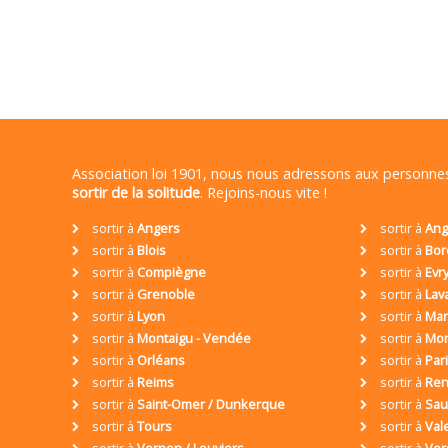
Association loi 1901, nous nous adressons aux personn
sortir de la solitude
. Rejoins-nous vite !
sortir à
Angers
sortir à
Ang
sortir à
Blois
sortir à
Bor
sortir à
Compiègne
sortir à
Evr
sortir à
Grenoble
sortir à
Lav
sortir à
Lyon
sortir à
Mar
sortir à
Montaigu - Vendée
sortir à
Mon
sortir à
Orléans
sortir à
Par
sortir à
Reims
sortir à
Ren
sortir à
Saint-Omer / Dunkerque
sortir à
Sa
sortir à
Tours
sortir à
Val