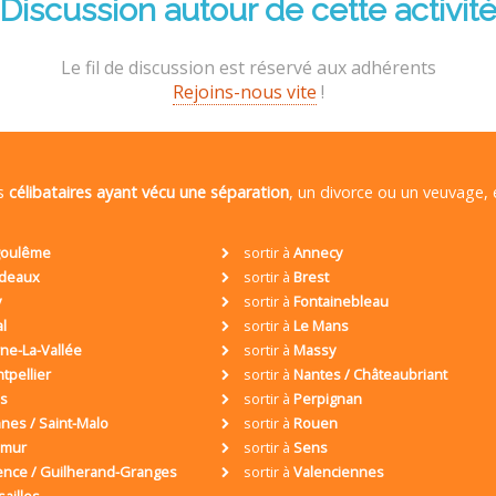
Discussion autour de cette activit
Le fil de discussion est réservé aux adhérents
Rejoins-nous vite
!
es
célibataires ayant vécu une séparation
, un divorce ou un veuvage,
oulême
sortir à
Annecy
deaux
sortir à
Brest
y
sortir à
Fontainebleau
al
sortir à
Le Mans
ne-La-Vallée
sortir à
Massy
tpellier
sortir à
Nantes / Châteaubriant
is
sortir à
Perpignan
nes / Saint-Malo
sortir à
Rouen
umur
sortir à
Sens
ence / Guilherand-Granges
sortir à
Valenciennes