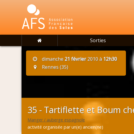
Sorties
dimanche
21 février
2010 à
12h30
Rennes (35)
35 - Tartiflette et Boum che
Manger / auberge espagnole
activité organisée par un(e) ancien(ne)