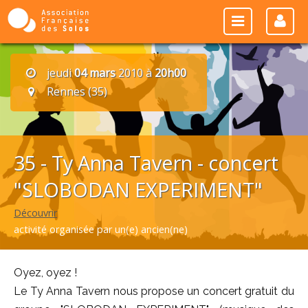
jeudi
04 mars
2010 à
20h00
Rennes (35)
35 - Ty Anna Tavern - concert
"SLOBODAN EXPERIMENT"
Découvrir
activité organisée par un(e) ancien(ne)
Oyez, oyez !
Le Ty Anna Tavern nous propose un concert gratuit du