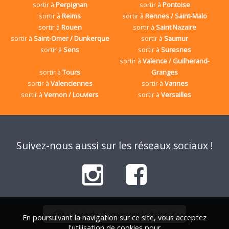
sortir à
Perpignan
sortir à
Pontoise
sortir à
Reims
sortir à
Rennes / Saint-Malo
sortir à
Rouen
sortir à
Saint Nazaire
sortir à
Saint-Omer / Dunkerque
sortir à
Saumur
sortir à
Sens
sortir à
Suresnes
sortir à
Valence / Guilherand-
sortir à
Tours
Granges
sortir à
Valenciennes
sortir à
Vannes
sortir à
Vernon / Louviers
sortir à
Versailles
Suivez-nous aussi sur les réseaux sociaux !
Envie de discuter sur le Tchat ?
En poursuivant la navigation sur ce site, vous acceptez
l'utilisation de cookies pour