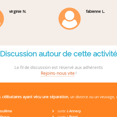
virginie N.
fabienne L.
Discussion autour de cette activit
Le fil de discussion est réservé aux adhérents
Rejoins-nous vite
!
es
célibataires ayant vécu une séparation
, un divorce ou un veuvage,
oulême
sortir à
Annecy
deaux
sortir à
Brest