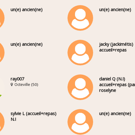
un(e) ancien(ne)
un(e) ancien(ne)
un(e) ancien(ne)
jacky (jackimétis)
accueil+repas
ray007
daniel Q (N.I)
Octeville (50)
accueil+repas (pa
roselyne
sylvie L (accueil+repas)
un(e) ancien(ne)
N.I