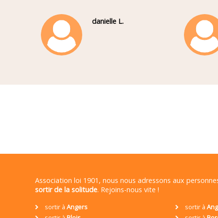
danielle L.
Association loi 1901, nous nous adressons aux personn
sortir de la solitude
. Rejoins-nous vite !
sortir à
Angers
sortir à
Ang
sortir à
Blois
sortir à
Bor