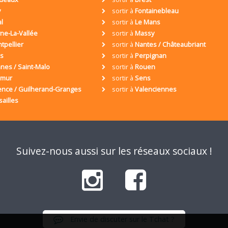
y
sortir à
Fontainebleau
al
sortir à
Le Mans
ne-La-Vallée
sortir à
Massy
tpellier
sortir à
Nantes / Châteaubriant
is
sortir à
Perpignan
nes / Saint-Malo
sortir à
Rouen
umur
sortir à
Sens
ence / Guilherand-Granges
sortir à
Valenciennes
sailles
Suivez-nous aussi sur les réseaux sociaux !
Envie de discuter sur le Tchat ?