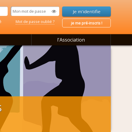
é
Mot de passe oublié ?
je me pré-inscris !
l'Association
S