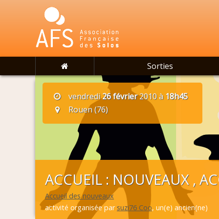
Sorties
vendredi
26 février
2010 à
18h45
Rouen (76)
ACCUEIL : NOUVEAUX , A
Accueil des nouveaux
activité organisée par
suzi76 Coo
, un(e) ancien(ne)