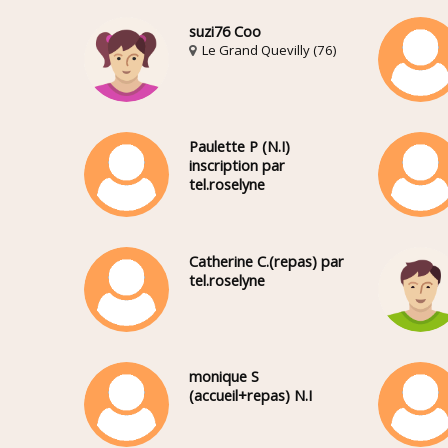
suzi76 Coo
Le Grand Quevilly (76)
Paulette P (N.I)
inscription par
tel.roselyne
Catherine C.(repas) par
tel.roselyne
monique S
(accueil+repas) N.I