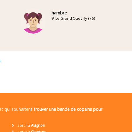
hambre
Le Grand Quevilly (76)
é
 et qui souhaitent
trouver une bande de copains pour
sortir à
Avignon
sortir à
Chartres