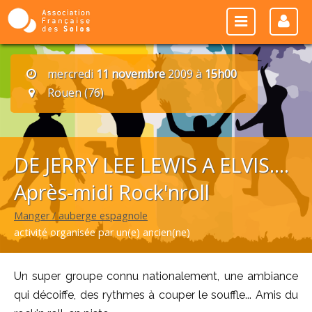
mercredi
11 novembre
2009 à
15h00
Rouen (76)
DE JERRY LEE LEWIS A ELVIS....
Après-midi Rock'nroll
Manger / auberge espagnole
activité organisée par un(e) ancien(ne)
Un super groupe connu nationalement, une ambiance
qui décoiffe, des rythmes à couper le souffle... Amis du