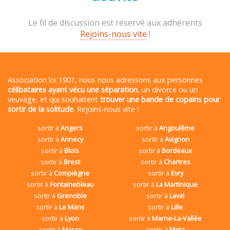
Le fil de discussion est réservé aux adhérents
Rejoins-nous vite
!
Association loi 1901, nous nous adressons aux personnes
célibataires ayant vécu une séparation
, un divorce ou un
veuvage, et qui souhaitent
trouver une bande de copains pour
sortir de la solitude
. Rejoins-nous vite !
sortir à
Angers
sortir à
Angoulême
sortir à
Annecy
sortir à
Avignon
sortir à
Blois
sortir à
Bordeaux
sortir à
Brest
sortir à
Chartres
sortir à
Compiègne
sortir à
Evry
sortir à
Fontainebleau
sortir à
La Martinique
sortir à
Grenoble
sortir à
Laval
sortir à
Le Mans
sortir à
Lille
sortir à
Lyon
sortir à
Marne-La-Vallée
sortir à
Massy
sortir à
Metz