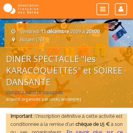
vendredi
11 décembre
2009 à
20h00
Rouen (76)
DINER SPECTACLE "les
KARACOQUETTES" et SOIREE
DANSANTE
Manger / auberge espagnole
activité organisée par un(e) ancien(ne)
Important :
l'inscription définitive à cette activité est
conditionnée à la remise d'un
chèque de 15 €
à son
ou ses organisateurs.
En savoir plus sur ce