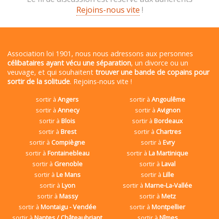
Rejoins-nous vite
!
Association loi 1901, nous nous adressons aux personnes
célibataires ayant vécu une séparation
, un divorce ou un
veuvage, et qui souhaitent
trouver une bande de copains pour
sortir de la solitude
. Rejoins-nous vite !
sortir à
Angers
sortir à
Angoulême
sortir à
Annecy
sortir à
Avignon
sortir à
Blois
sortir à
Bordeaux
sortir à
Brest
sortir à
Chartres
sortir à
Compiègne
sortir à
Evry
sortir à
Fontainebleau
sortir à
La Martinique
sortir à
Grenoble
sortir à
Laval
sortir à
Le Mans
sortir à
Lille
sortir à
Lyon
sortir à
Marne-La-Vallée
sortir à
Massy
sortir à
Metz
sortir à
Montaigu - Vendée
sortir à
Montpellier
sortir à
Nantes / Châteaubriant
sortir à
Nîmes