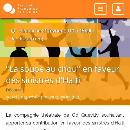
dimanche
21 février
2010 à
15h00
Rouen (76)
"La soupe au chou" en faveur
des sinistrés d'Haiti
Découvrir
activité organisée par un(e) ancien(ne)
La compagnie théatrale de Gd Quevilly souhaitant
apporter sa contribution en faveur des sinistrés d'Haiti