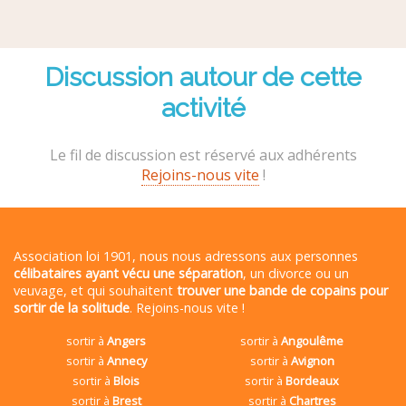
Discussion autour de cette
activité
Le fil de discussion est réservé aux adhérents
Rejoins-nous vite
!
Association loi 1901, nous nous adressons aux personnes
célibataires ayant vécu une séparation
, un divorce ou un
veuvage, et qui souhaitent
trouver une bande de copains pour
sortir de la solitude
. Rejoins-nous vite !
sortir à
Angers
sortir à
Angoulême
sortir à
Annecy
sortir à
Avignon
sortir à
Blois
sortir à
Bordeaux
sortir à
Brest
sortir à
Chartres