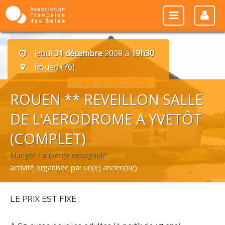
jeudi
31 décembre
2009 à
19h30
Rouen (76)
ROUEN ** REVEILLON SALLE
DE L'AERODROME A YVETÔT
(COMPLET)
Manger / auberge espagnole
activité organisée par un(e) ancien(ne)
LE PRIX EST FIXE :