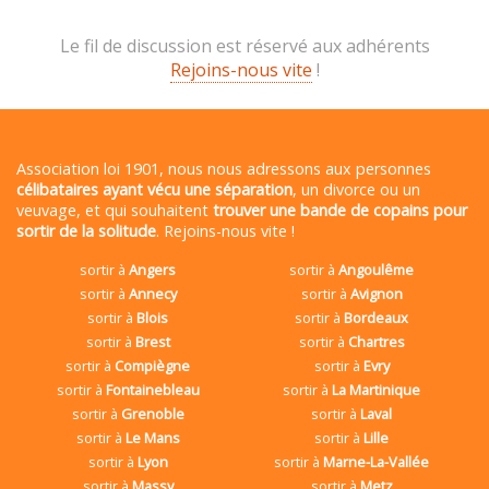
Le fil de discussion est réservé aux adhérents
Rejoins-nous vite
!
Association loi 1901, nous nous adressons aux personnes
célibataires ayant vécu une séparation
, un divorce ou un
veuvage, et qui souhaitent
trouver une bande de copains pour
sortir de la solitude
. Rejoins-nous vite !
sortir à
Angers
sortir à
Angoulême
sortir à
Annecy
sortir à
Avignon
sortir à
Blois
sortir à
Bordeaux
sortir à
Brest
sortir à
Chartres
sortir à
Compiègne
sortir à
Evry
sortir à
Fontainebleau
sortir à
La Martinique
sortir à
Grenoble
sortir à
Laval
sortir à
Le Mans
sortir à
Lille
sortir à
Lyon
sortir à
Marne-La-Vallée
sortir à
Massy
sortir à
Metz