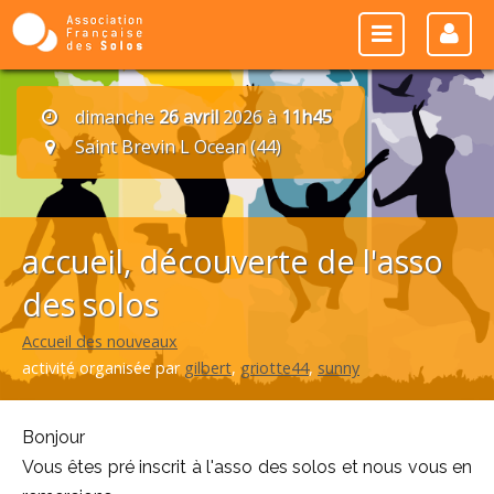
dimanche
26 avril
2026 à
11h45
Saint Brevin L Ocean (44)
accueil, découverte de l'asso
des solos
Accueil des nouveaux
activité organisée par
gilbert
,
griotte44
,
sunny
Bonjour
Vous êtes pré inscrit à l'asso des solos et nous vous en