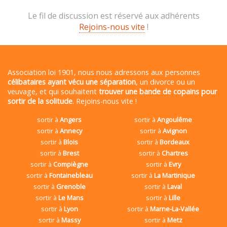
Le fil de discussion est réservé aux adhérents
Rejoins-nous vite
!
Association loi 1901, nous nous adressons aux personnes
célibataires ayant vécu une séparation
, un divorce ou un
veuvage, et qui souhaitent
trouver une bande de copains pour
sortir de la solitude
. Rejoins-nous vite !
sortir à
Angers
sortir à
Angoulême
sortir à
Annecy
sortir à
Avignon
sortir à
Blois
sortir à
Bordeaux
sortir à
Brest
sortir à
Chartres
sortir à
Compiègne
sortir à
Evry
sortir à
Fontainebleau
sortir à
La Martinique
sortir à
Grenoble
sortir à
Laval
sortir à
Le Mans
sortir à
Lille
sortir à
Lyon
sortir à
Marne-La-Vallée
sortir à
Massy
sortir à
Metz