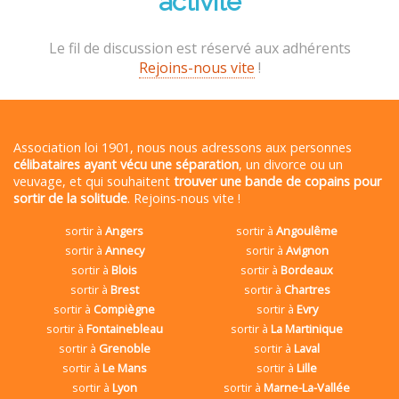
activité
Le fil de discussion est réservé aux adhérents
Rejoins-nous vite
!
Association loi 1901, nous nous adressons aux personnes
célibataires ayant vécu une séparation
, un divorce ou un
veuvage, et qui souhaitent
trouver une bande de copains pour
sortir de la solitude
. Rejoins-nous vite !
sortir à
Angers
sortir à
Angoulême
sortir à
Annecy
sortir à
Avignon
sortir à
Blois
sortir à
Bordeaux
sortir à
Brest
sortir à
Chartres
sortir à
Compiègne
sortir à
Evry
sortir à
Fontainebleau
sortir à
La Martinique
sortir à
Grenoble
sortir à
Laval
sortir à
Le Mans
sortir à
Lille
sortir à
Lyon
sortir à
Marne-La-Vallée