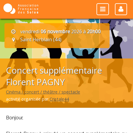
vendredi
06 novembre
2026 à
20h00
Saint Herblain (44)
Concert supplémentaire
Florent PAGNY
Cinéma / concert / théâtre / spectacle
activité organisée par
Cristale44
Bonjour,