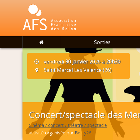
Sorties
vendredi
30 janvier
2026 à
20h30
Saint Marcel Les Valence (26)
Concert/spectacle des Me
Cinéma / concert / théâtre / spectacle
activité organisée par
Betty26