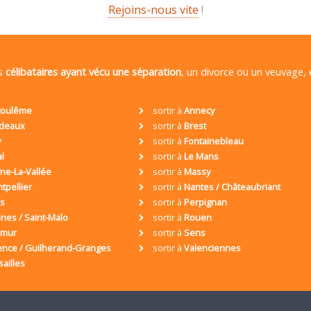
Rejoins-nous vite
!
es
célibataires ayant vécu une séparation
, un divorce ou un veuvage,
oulême
sortir à
Annecy
deaux
sortir à
Brest
y
sortir à
Fontainebleau
al
sortir à
Le Mans
ne-La-Vallée
sortir à
Massy
tpellier
sortir à
Nantes / Châteaubriant
is
sortir à
Perpignan
nes / Saint-Malo
sortir à
Rouen
umur
sortir à
Sens
ence / Guilherand-Granges
sortir à
Valenciennes
sailles