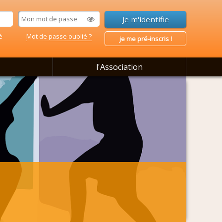
é
Mot de passe oublié ?
je me pré-inscris !
l'Association