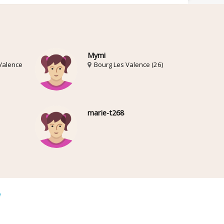
Mymi
 Valence
Bourg Les Valence (26)
marie-t268
é