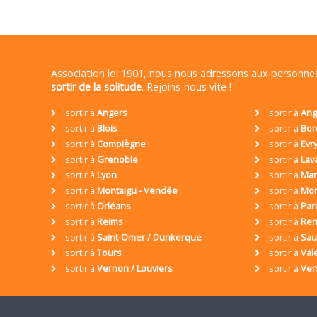
Association loi 1901, nous nous adressons aux personn
sortir de la solitude
. Rejoins-nous vite !
sortir à
Angers
sortir à
Ang
sortir à
Blois
sortir à
Bor
sortir à
Compiègne
sortir à
Evr
sortir à
Grenoble
sortir à
Lav
sortir à
Lyon
sortir à
Mar
sortir à
Montaigu - Vendée
sortir à
Mon
sortir à
Orléans
sortir à
Par
sortir à
Reims
sortir à
Ren
sortir à
Saint-Omer / Dunkerque
sortir à
Sa
sortir à
Tours
sortir à
Val
sortir à
Vernon / Louviers
sortir à
Ver