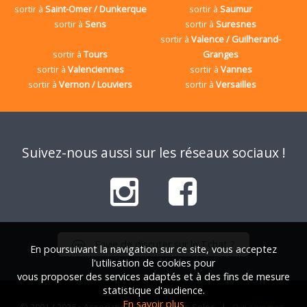
sortir à
Saint-Omer / Dunkerque
sortir à
Saumur
sortir à
Sens
sortir à
Suresnes
sortir à
Valence / Guilherand-
sortir à
Tours
Granges
sortir à
Valenciennes
sortir à
Vannes
sortir à
Vernon / Louviers
sortir à
Versailles
Suivez-nous aussi sur les réseaux sociaux !
Envie de discuter sur le Tchat ?
En poursuivant la navigation sur ce site, vous acceptez
l'utilisation de cookies pour
vous proposer des services adaptés et à des fins de mesure
statistique d'audience.
En savoir plus
© 2001 / 2026 • Association Française des Solos |
Qui sommes-