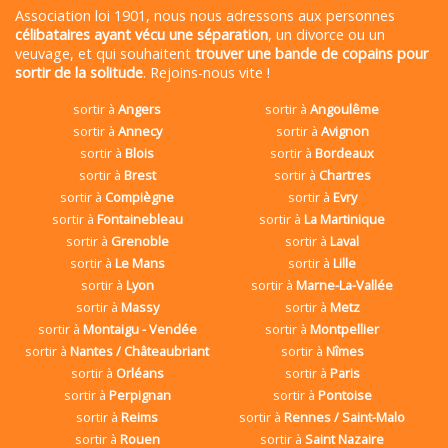
Association loi 1901, nous nous adressons aux personnes
célibataires ayant vécu une séparation
, un divorce ou un
veuvage, et qui souhaitent
trouver une bande de copains pour
sortir de la solitude
. Rejoins-nous vite !
sortir à
Angers
sortir à
Angoulême
sortir à
Annecy
sortir à
Avignon
sortir à
Blois
sortir à
Bordeaux
sortir à
Brest
sortir à
Chartres
sortir à
Compiègne
sortir à
Evry
sortir à
Fontainebleau
sortir à
La Martinique
sortir à
Grenoble
sortir à
Laval
sortir à
Le Mans
sortir à
Lille
sortir à
Lyon
sortir à
Marne-La-Vallée
sortir à
Massy
sortir à
Metz
sortir à
Montaigu - Vendée
sortir à
Montpellier
sortir à
Nantes / Châteaubriant
sortir à
Nîmes
sortir à
Orléans
sortir à
Paris
sortir à
Perpignan
sortir à
Pontoise
sortir à
Reims
sortir à
Rennes / Saint-Malo
sortir à
Rouen
sortir à
Saint Nazaire