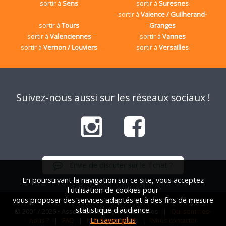
sortir à
Sens
sortir à
Suresnes
sortir à
Valence / Guilherand-
sortir à
Tours
Granges
sortir à
Valenciennes
sortir à
Vannes
sortir à
Vernon / Louviers
sortir à
Versailles
Suivez-nous aussi sur les réseaux sociaux !
Envie de discuter sur le Tchat ?
En poursuivant la navigation sur ce site, vous acceptez
l'utilisation de cookies pour
vous proposer des services adaptés et à des fins de mesure
statistique d'audience.
© 2001 / 2026 • Association Française des Solos |
Qui sommes-
En savoir plus
nous ?
|
FAQ
|
Mentions légales
|
Nous contacter