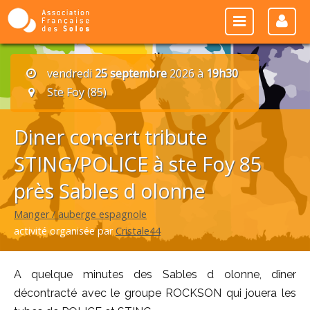
vendredi
25 septembre
2026 à
19h30
Ste Foy (85)
Diner concert tribute
STING/POLICE à ste Foy 85
près Sables d olonne
Manger / auberge espagnole
activité organisée par
Cristale44
A quelque minutes des Sables d olonne, dîner
décontracté avec le groupe ROCKSON qui jouera les