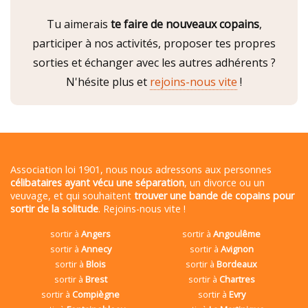
Tu aimerais
te faire de nouveaux copains
,
participer à nos activités, proposer tes propres
sorties et échanger avec les autres adhérents ?
N'hésite plus et
rejoins-nous vite
!
Association loi 1901, nous nous adressons aux personnes
célibataires ayant vécu une séparation
, un divorce ou un
veuvage, et qui souhaitent
trouver une bande de copains pour
sortir de la solitude
. Rejoins-nous vite !
sortir à
Angers
sortir à
Angoulême
sortir à
Annecy
sortir à
Avignon
sortir à
Blois
sortir à
Bordeaux
sortir à
Brest
sortir à
Chartres
sortir à
Compiègne
sortir à
Evry