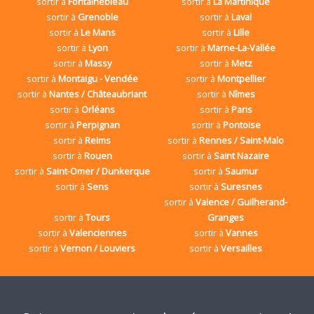
sortir à
Fontainebleau
sortir à
La Martinique
sortir à
Grenoble
sortir à
Laval
sortir à
Le Mans
sortir à
Lille
sortir à
Lyon
sortir à
Marne-La-Vallée
sortir à
Massy
sortir à
Metz
sortir à
Montaigu - Vendée
sortir à
Montpellier
sortir à
Nantes / Châteaubriant
sortir à
Nîmes
sortir à
Orléans
sortir à
Paris
sortir à
Perpignan
sortir à
Pontoise
sortir à
Reims
sortir à
Rennes / Saint-Malo
sortir à
Rouen
sortir à
Saint Nazaire
sortir à
Saint-Omer / Dunkerque
sortir à
Saumur
sortir à
Sens
sortir à
Suresnes
sortir à
Valence / Guilherand-
sortir à
Tours
Granges
sortir à
Valenciennes
sortir à
Vannes
sortir à
Vernon / Louviers
sortir à
Versailles