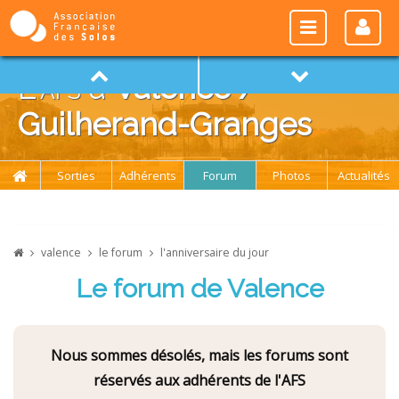
L'
afs
à
Valence /
Guilherand-Granges
Sorties
Adhérents
Forum
Photos
Actualités
valence
le forum
l'anniversaire du jour
Le forum de Valence
Nous sommes désolés, mais les forums sont
réservés aux adhérents de l'AFS