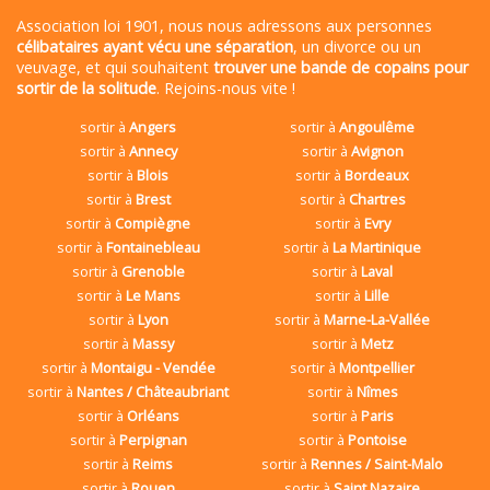
Association loi 1901, nous nous adressons aux personnes
célibataires ayant vécu une séparation
, un divorce ou un
veuvage, et qui souhaitent
trouver une bande de copains pour
sortir de la solitude
. Rejoins-nous vite !
sortir à
Angers
sortir à
Angoulême
sortir à
Annecy
sortir à
Avignon
sortir à
Blois
sortir à
Bordeaux
sortir à
Brest
sortir à
Chartres
sortir à
Compiègne
sortir à
Evry
sortir à
Fontainebleau
sortir à
La Martinique
sortir à
Grenoble
sortir à
Laval
sortir à
Le Mans
sortir à
Lille
sortir à
Lyon
sortir à
Marne-La-Vallée
sortir à
Massy
sortir à
Metz
sortir à
Montaigu - Vendée
sortir à
Montpellier
sortir à
Nantes / Châteaubriant
sortir à
Nîmes
sortir à
Orléans
sortir à
Paris
sortir à
Perpignan
sortir à
Pontoise
sortir à
Reims
sortir à
Rennes / Saint-Malo
sortir à
Rouen
sortir à
Saint Nazaire