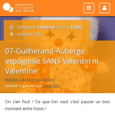
dimanche
14 février
2010 à
12h00
Valence (26)
07-Guilherand-Auberge
espagnole SANS Valentin ni
Valentine
Manger / auberge espagnole
activité organisée par
mady2607
On s'en fout ! Ce que l'on veut c'est passer un bon
moment entre Solos !