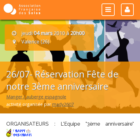
jeudi
04 mars
2010 à
20h00
Valence (26)
26/07- Réservation Fête de
notre 3ème anniversaire
Manger / auberge espagnole
activité organisée par
mady2607
ORGANISATEURS : L'Equipe "3ème anniversaire"