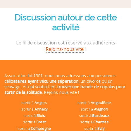
Discussion autour de cette
activité
Le fil de discussion est réservé aux adhérents
Rejoins-nous vite
!
Association loi 1901, nous nous adressons aux personnes
célibataires ayant vécu une séparation
, un divorce ou un
veuvage, et qui souhaitent
trouver une bande de copains pour
sortir de la solitude
. Rejoins-nous vite !
sortir à
Angers
sortir à
Angoulême
sortir à
Annecy
sortir à
Avignon
sortir à
Blois
sortir à
Bordeaux
sortir à
Brest
sortir à
Chartres
sortir à
Compiègne
sortir à
Evry